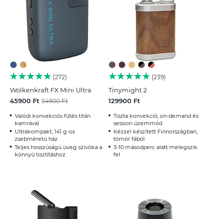
272
239
Wolkenkraft FX Mini Ultra
Tinymight 2
45900 Ft
129900 Ft
54900 Ft
Valódi konvekciós fűtés titán
Tiszta konvekció, on-demand és
kamrával
session üzemmód
Ultrakompakt, 141 g-os
Kézzel készített Finnországban,
zsebméretű ház
tömör fából
Teljes hosszúságú üveg szívóka a
3-10 másodperc alatt melegszik
könnyű tisztításhoz
fel