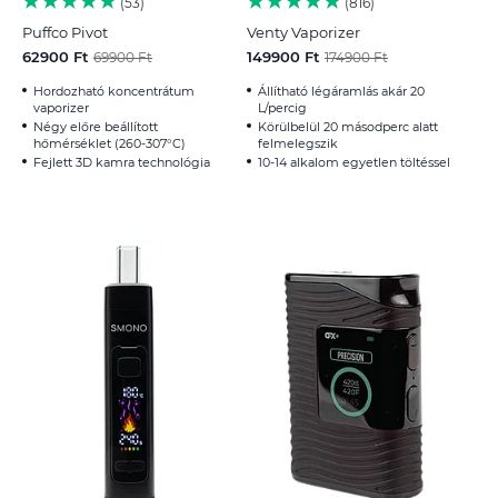
53
816
Puffco Pivot
Venty Vaporizer
62900 Ft
149900 Ft
69900 Ft
174900 Ft
Hordozható koncentrátum
Állítható légáramlás akár 20
vaporizer
L/percig
Négy előre beállított
Körülbelül 20 másodperc alatt
hőmérséklet (260-307°C)
felmelegszik
Fejlett 3D kamra technológia
10-14 alkalom egyetlen töltéssel