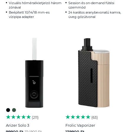
Vizuális hőmérsékletjelző három
Session és on-demand fűtési
zónával
üzemmód
Beépített 10/14/18 mm-es
24 karátos aranybevonatú kamra,
vízipipa adapter
üveg gőzútvonal
211
63
Arizer Solo 3
Frolic Vaporizer
99900 Ft
139900 Ft
134900 Ft