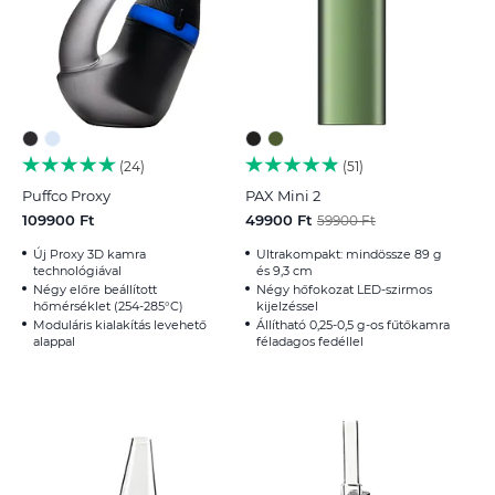
24
51
Puffco Proxy
PAX Mini 2
109900 Ft
49900 Ft
59900 Ft
Új Proxy 3D kamra
Ultrakompakt: mindössze 89 g
technológiával
és 9,3 cm
Négy előre beállított
Négy hőfokozat LED-szirmos
hőmérséklet (254-285°C)
kijelzéssel
Moduláris kialakítás levehető
Állítható 0,25-0,5 g-os fűtőkamra
alappal
féladagos fedéllel