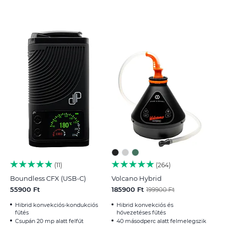
11
264
Boundless CFX (USB-C)
Volcano Hybrid
55900 Ft
185900 Ft
199900 Ft
Hibrid konvekciós-kondukciós
Hibrid konvekciós és
fűtés
hővezetéses fűtés
Csupán 20 mp alatt felfűt
40 másodperc alatt felmelegszik