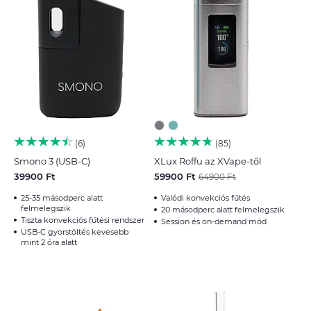
6
85
Smono 3 (USB-C)
XLux Roffu az XVape-től
39900 Ft
59900 Ft
64900 Ft
25-35 másodperc alatt
Valódi konvekciós fűtés
felmelegszik
20 másodperc alatt felmelegszik
Tiszta konvekciós fűtési rendszer
Session és on-demand mód
USB-C gyorstöltés kevesebb
mint 2 óra alatt