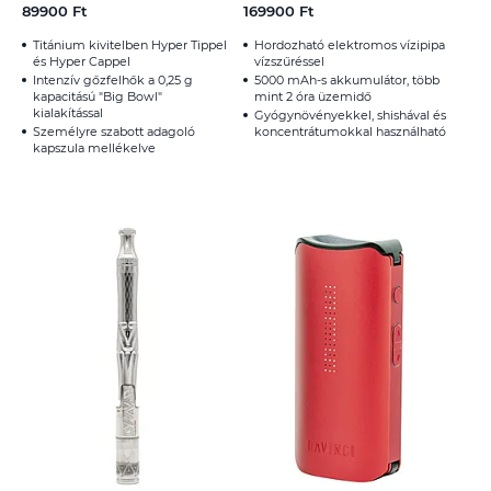
89900 Ft
169900 Ft
Titánium kivitelben Hyper Tippel
Hordozható elektromos vízipipa
és Hyper Cappel
vízszűréssel
Intenzív gőzfelhők a 0,25 g
5000 mAh-s akkumulátor, több
kapacitású "Big Bowl"
mint 2 óra üzemidő
kialakítással
Gyógynövényekkel, shishával és
Személyre szabott adagoló
koncentrátumokkal használható
kapszula mellékelve