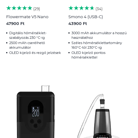
29
34
Flowermate V5 Nano
Smono 4 (USB-C)
47900 Ft
43900 Ft
Digitális hőmérséklet-
3000 mAh akkumulátor a hosszú
szabályozás 230 °C-ig
használathoz
2500 mAh cserélhető
Széles hőmérséklettartomány
akkumulátor
160°C-tól 230°C-ig
OLED kijelző és rezgő jelzések
OLED kijelző pontos
hőmérséklettel