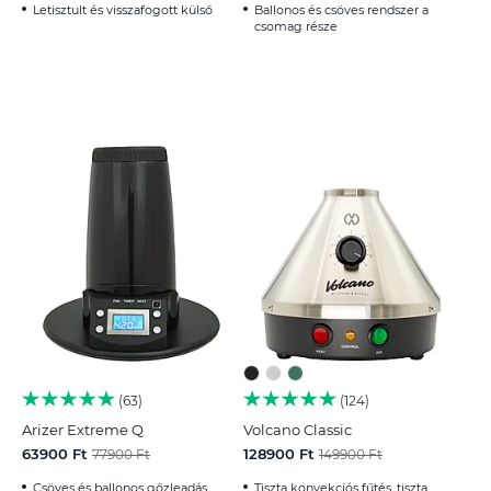
Letisztult és visszafogott külső
Ballonos és csöves rendszer a
csomag része
63
124
Arizer Extreme Q
Volcano Classic
63900 Ft
128900 Ft
77900 Ft
149900 Ft
Csöves és ballonos gőzleadás
Tiszta konvekciós fűtés, tiszta