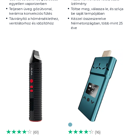
egyetlen vaporizerben
ízélmény
Teljesen üveg gőzútvonal,
Töltse meg, válassza le, és szívja
kerámia konvekciós fűtés
be saját tempójában
Távirányító a hőmérséklethez,
Kézzel összeszerelve
ventilátorhoz és időzítőhöz
Németországban, több mint 25
éve
61
16