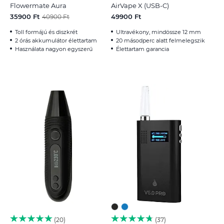
Flowermate Aura
AirVape X (USB-C)
35900 Ft
49900 Ft
40900 Ft
Toll formájú és diszkrét
Ultravékony, mindössze 12 mm
2 órás akkumulátor élettartam
20 másodperc alatt felmelegszik
Használata nagyon egyszerű
Élettartam garancia
20
37