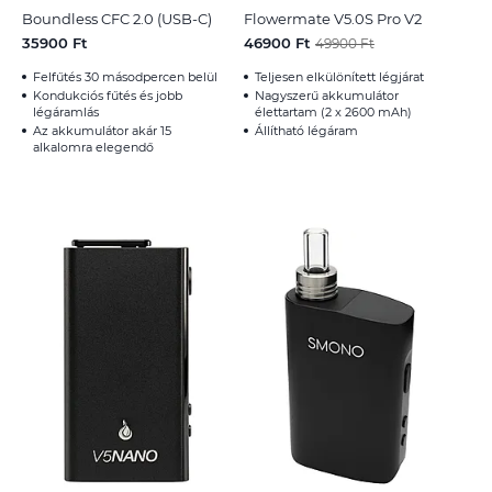
Boundless CFC 2.0 (USB-C)
Flowermate V5.0S Pro V2
35900 Ft
46900 Ft
49900 Ft
Felfűtés 30 másodpercen belül
Teljesen elkülönített légjárat
Kondukciós fűtés és jobb
Nagyszerű akkumulátor
légáramlás
élettartam (2 x 2600 mAh)
Az akkumulátor akár 15
Állítható légáram
alkalomra elegendő