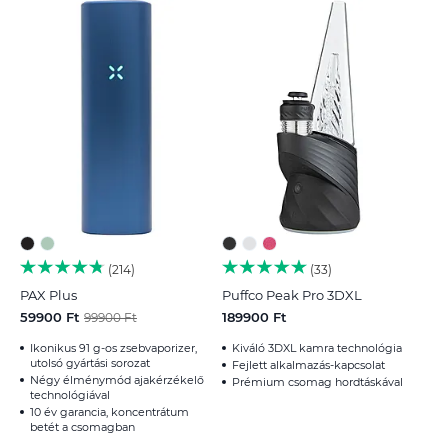
214
33
PAX Plus
Puffco Peak Pro 3DXL
59900 Ft
189900 Ft
99900 Ft
Ikonikus 91 g-os zsebvaporizer,
Kiváló 3DXL kamra technológia
utolsó gyártási sorozat
Fejlett alkalmazás-kapcsolat
Négy élménymód ajakérzékelő
Prémium csomag hordtáskával
technológiával
10 év garancia, koncentrátum
betét a csomagban