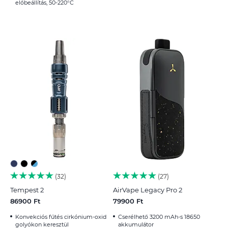
előbeállítás, 50-220°C
32
27
Tempest 2
AirVape Legacy Pro 2
86900 Ft
79900 Ft
Konvekciós fűtés cirkónium-oxid
Cserélhető 3200 mAh-s 18650
golyókon keresztül
akkumulátor