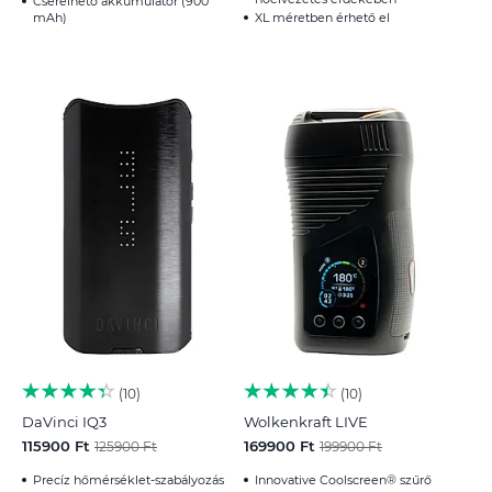
Cserélhető akkumulátor (900
mAh)
XL méretben érhető el
10
10
DaVinci IQ3
Wolkenkraft LIVE
115900 Ft
169900 Ft
125900 Ft
199900 Ft
Precíz hőmérséklet-szabályozás
Innovative Coolscreen® szűrő