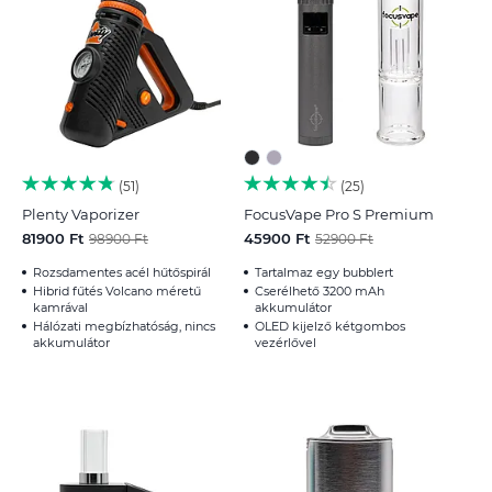
51
25
Plenty Vaporizer
FocusVape Pro S Premium
81900 Ft
45900 Ft
98900 Ft
52900 Ft
Rozsdamentes acél hűtőspirál
Tartalmaz egy bubblert
Hibrid fűtés Volcano méretű
Cserélhető 3200 mAh
kamrával
akkumulátor
Hálózati megbízhatóság, nincs
OLED kijelző kétgombos
akkumulátor
vezérlővel