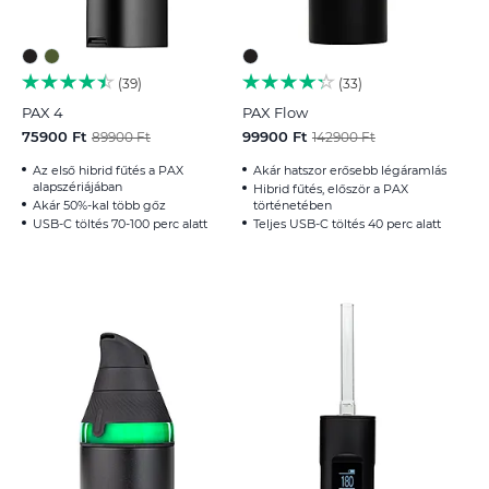
39
33
PAX 4
PAX Flow
75900 Ft
99900 Ft
89900 Ft
142900 Ft
Az első hibrid fűtés a PAX
Akár hatszor erősebb légáramlás
alapszériájában
Hibrid fűtés, először a PAX
Akár 50%-kal több gőz
történetében
USB-C töltés 70-100 perc alatt
Teljes USB-C töltés 40 perc alatt