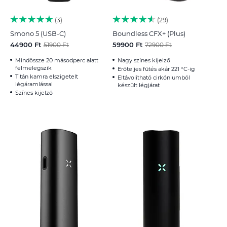
3
29
Smono 5 (USB-C)
Boundless CFX+ (Plus)
44900 Ft
59900 Ft
51900 Ft
72900 Ft
Mindössze 20 másodperc alatt
Nagy színes kijelző
felmelegszik
Erőteljes fűtés akár 221 °C-ig
Titán kamra elszigetelt
Eltávolítható cirkóniumból
légáramlással
készült légjárat
Színes kijelző