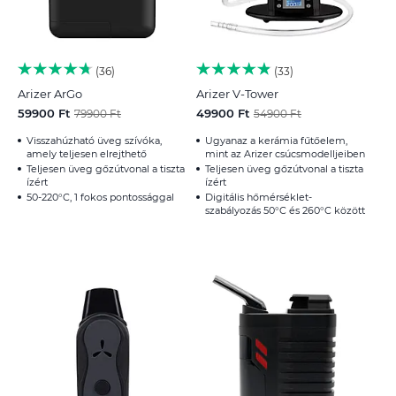
36
33
Arizer ArGo
Arizer V-Tower
59900 Ft
49900 Ft
79900 Ft
54900 Ft
Visszahúzható üveg szívóka,
Ugyanaz a kerámia fűtőelem,
amely teljesen elrejthető
mint az Arizer csúcsmodelljeiben
Teljesen üveg gőzútvonal a tiszta
Teljesen üveg gőzútvonal a tiszta
ízért
ízért
50-220°C, 1 fokos pontossággal
Digitális hőmérséklet-
szabályozás 50°C és 260°C között