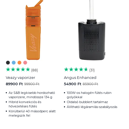
88
31
Veazy vaporizer
Angus Enhanced
89900 Ft
54900 Ft
99900 Ft
85900 Ft
Az S&B legkisebb hordozható
100W-os halogén fűtés rubin
vaporizere, mindössze 134 g
golyókkal
Hibrid konvekciós és
Oldalsó bubblert tartalmaz
hővezetéses fűtés
Állítható légáramlás-szabályozás
Körülbelül 40 másodperc alatt
melegszik fel