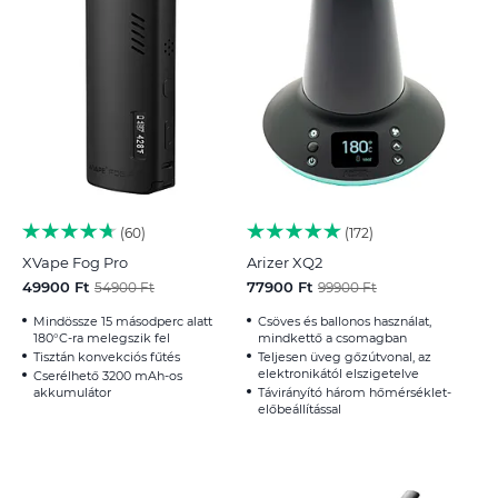
60
172
XVape Fog Pro
Arizer XQ2
49900 Ft
77900 Ft
54900 Ft
99900 Ft
Mindössze 15 másodperc alatt
Csöves és ballonos használat,
180°C-ra melegszik fel
mindkettő a csomagban
Tisztán konvekciós fűtés
Teljesen üveg gőzútvonal, az
elektronikától elszigetelve
Cserélhető 3200 mAh-os
akkumulátor
Távirányító három hőmérséklet-
előbeállítással