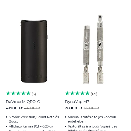
3
121
DaVinci MIQRO-C
DynaVap M7
41900 Ft
28900 Ft
44900 Ft
33900 Ft
3 mód: Precision, Smart Path és
Manuális fűtés a teljes kontroll
Boost
érdekében
Állítható kamra (0,1 – 0,25 g)
Texturált szár a jobb fogásért és
hőelvezetés érdekében