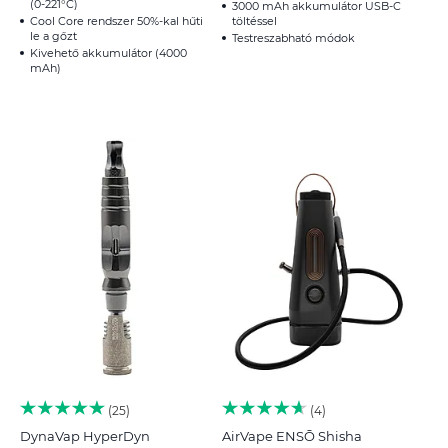
(0-221°C)
3000 mAh akkumulátor USB-C
Cool Core rendszer 50%-kal hűti
töltéssel
le a gőzt
Testreszabható módok
Kivehető akkumulátor (4000
mAh)
25
4
DynaVap HyperDyn
AirVape ENSŌ Shisha