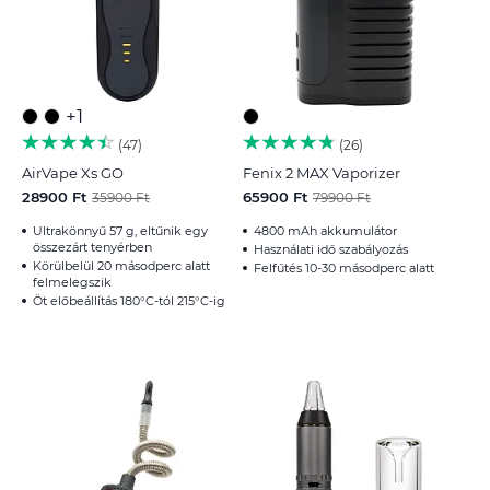
+1
47
26
AirVape Xs GO
Fenix 2 MAX Vaporizer
28900 Ft
65900 Ft
35900 Ft
79900 Ft
Ultrakönnyű 57 g, eltűnik egy
4800 mAh akkumulátor
összezárt tenyérben
Használati idő szabályozás
Körülbelül 20 másodperc alatt
Felfűtés 10-30 másodperc alatt
felmelegszik
Öt előbeállítás 180°C-tól 215°C-ig