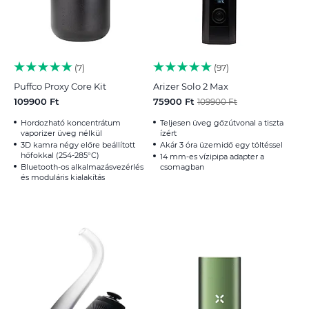
7
97
Puffco Proxy Core Kit
Arizer Solo 2 Max
109900 Ft
75900 Ft
109900 Ft
Hordozható koncentrátum
Teljesen üveg gőzútvonal a tiszta
vaporizer üveg nélkül
ízért
3D kamra négy előre beállított
Akár 3 óra üzemidő egy töltéssel
hőfokkal (254-285°C)
14 mm-es vízipipa adapter a
Bluetooth-os alkalmazásvezérlés
csomagban
és moduláris kialakítás