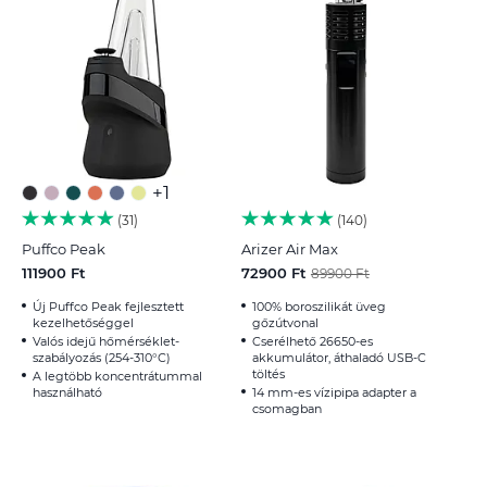
+1
31
140
Puffco Peak
Arizer Air Max
111900 Ft
72900 Ft
89900 Ft
Új Puffco Peak fejlesztett
100% boroszilikát üveg
kezelhetőséggel
gőzútvonal
Valós idejű hőmérséklet-
Cserélhető 26650-es
szabályozás (254-310°C)
akkumulátor, áthaladó USB-C
töltés
A legtöbb koncentrátummal
használható
14 mm-es vízipipa adapter a
csomagban