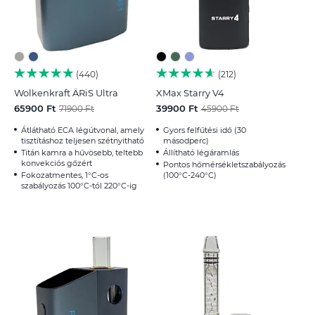
440
212
Wolkenkraft ÄRiS Ultra
XMax Starry V4
65900 Ft
39900 Ft
71900 Ft
45900 Ft
Átlátható ECA légútvonal, amely
Gyors felfűtési idő (30
tisztításhoz teljesen szétnyitható
másodperc)
Titán kamra a hűvösebb, teltebb
Állítható légáramlás
konvekciós gőzért
Pontos hőmérsékletszabályozás
Fokozatmentes, 1°C-os
(100°C-240°C)
szabályozás 100°C-tól 220°C-ig