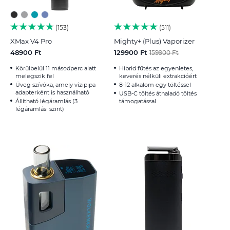
153
511
XMax V4 Pro
Mighty+ (Plus) Vaporizer
48900 Ft
129900 Ft
159900 Ft
Körülbelül 11 másodperc alatt
Hibrid fűtés az egyenletes,
melegszik fel
keverés nélküli extrakcióért
Üveg szívóka, amely vízipipa
8-12 alkalom egy töltéssel
adapterként is használható
USB-C töltés áthaladó töltés
Állítható légáramlás (3
támogatással
légáramlási szint)