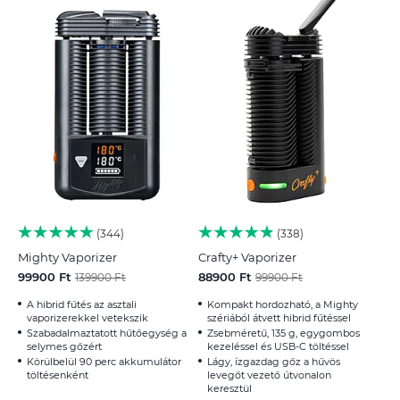
344
338
Mighty Vaporizer
Crafty+ Vaporizer
99900 Ft
88900 Ft
139900 Ft
99900 Ft
A hibrid fűtés az asztali
Kompakt hordozható, a Mighty
vaporizerekkel vetekszik
szériából átvett hibrid fűtéssel
Szabadalmaztatott hűtőegység a
Zsebméretű, 135 g, egygombos
selymes gőzért
kezeléssel és USB-C töltéssel
Körülbelül 90 perc akkumulátor
Lágy, ízgazdag gőz a hűvös
töltésenként
levegőt vezető útvonalon
keresztül