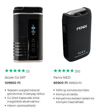
3
50
Arizer Go SRT
Fenix NEO
109900 Ft
65900 Ft
69900 Ft
Teljesen üvegből készült
100%-ig konvekciós fűtés
gőzútvonal, műanyag nélkül
Könnyű és tartós
Go Shell kapszulák előre
Kényelmes kézben tartani és
megtöltött alkalmakhoz
könnyen használható
Három szerkeszthető