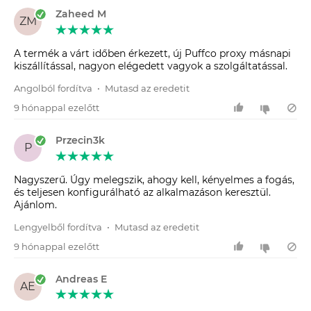
Zaheed M
ZM
A termék a várt időben érkezett, új Puffco proxy másnapi
kiszállítással, nagyon elégedett vagyok a szolgáltatással.
Angolból fordítva
•
Mutasd az eredetit
9 hónappal ezelőtt
Przecin3k
P
Nagyszerű. Úgy melegszik, ahogy kell, kényelmes a fogás,
és teljesen konfigurálható az alkalmazáson keresztül.
Ajánlom.
Lengyelből fordítva
•
Mutasd az eredetit
9 hónappal ezelőtt
Andreas E
AE