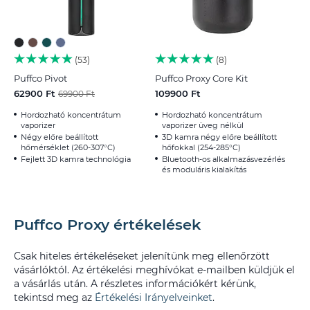
53
8
Puffco Pivot
Puffco Proxy Core Kit
62900 Ft
109900 Ft
69900 Ft
Hordozható koncentrátum
Hordozható koncentrátum
vaporizer
vaporizer üveg nélkül
Négy előre beállított
3D kamra négy előre beállított
hőmérséklet (260-307°C)
hőfokkal (254-285°C)
Fejlett 3D kamra technológia
Bluetooth-os alkalmazásvezérlés
és moduláris kialakítás
Puffco Proxy értékelések
Csak hiteles értékeléseket jelenítünk meg ellenőrzött
vásárlóktól. Az értékelési meghívókat e-mailben küldjük el
a vásárlás után. A részletes információkért kérünk,
tekintsd meg az
Értékelési Irányelveinket
.