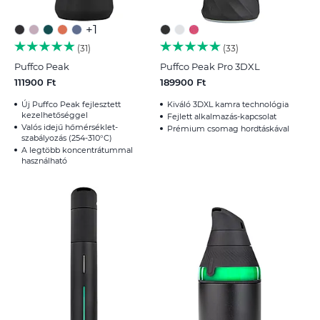
+1
31
33
Puffco Peak
Puffco Peak Pro 3DXL
111900 Ft
189900 Ft
Új Puffco Peak fejlesztett
Kiváló 3DXL kamra technológia
kezelhetőséggel
Fejlett alkalmazás-kapcsolat
Valós idejű hőmérséklet-
Prémium csomag hordtáskával
szabályozás (254-310°C)
A legtöbb koncentrátummal
használható