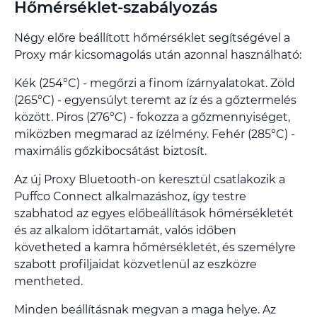
Hőmérséklet-szabályozás
Négy előre beállított hőmérséklet segítségével a
Proxy már kicsomagolás után azonnal használható:
Kék (254°C) - megőrzi a finom ízárnyalatokat. Zöld
(265°C) - egyensúlyt teremt az íz és a gőztermelés
között. Piros (276°C) - fokozza a gőzmennyiséget,
miközben megmarad az ízélmény. Fehér (285°C) -
maximális gőzkibocsátást biztosít.
Az új Proxy Bluetooth-on keresztül csatlakozik a
Puffco Connect alkalmazáshoz, így testre
szabhatod az egyes előbeállítások hőmérsékletét
és az alkalom időtartamát, valós időben
követheted a kamra hőmérsékletét, és személyre
szabott profiljaidat közvetlenül az eszközre
mentheted.
Minden beállításnak megvan a maga helye. Az