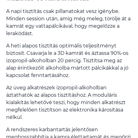
A napi tisztítás csak pillanatokat vesz igénybe.
Minden session után, amíg még meleg, törölje át a
kamrát egy vattapálcikával, hogy megelőzze a
lerakódást.
A heti alapos tisztítás optimális teljesítményt
biztosít. Csavarja le a 3D kamrát és áztassa 90%-os
izopropil-alkoholban 20 percig. Tisztítsa meg az
alap érintkezőit alkoholba mártott pálcikákkal a jó
kapcsolat fenntartásához.
Az üveg alkatrészek izopropil-alkoholban
áztathatók az alapos tisztításhoz. A moduláris
kialakítás lehetővé teszi, hogy minden alkatrészt
megfelelően tisztítson az elektronika károsítása
nélkül.
A rendszeres karbantartás jelentősen
meghosszabbítja a kamra élettartamát és megőrzi