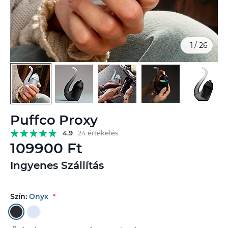
1
/
26
Ugrás
Puffco Proxy
a
képgaléria
4.9
24 értékelés
elejére
109900 Ft
Ingyenes Szállítás
Szín:
Onyx