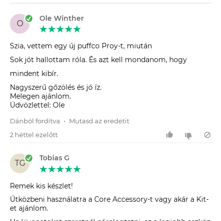
Ole Winther
O
Szia, vettem egy új puffco Proy-t, miután
Sok jót hallottam róla. És azt kell mondanom, hogy
mindent kibír.
Nagyszerű gőzölés és jó íz.
Melegen ajánlom.
Üdvözlettel: Ole
Dánból fordítva
•
Mutasd az eredetit
2 héttel ezelőtt
Tobias G
TG
Remek kis készlet!
Útközbeni használatra a Core Accessory-t vagy akár a Kit-
et ajánlom.