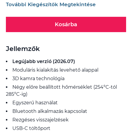
További Kiegészítők Megtekintése
Kosárba
Jellemzők
Legújabb verzió (2026.07)
Moduláris kialakítás levehető alappal
3D kamra technológia
Négy előre beállított hőmérséklet (254°C-tól
285°C-ig)
Egyszerű használat
Bluetooth alkalmazás kapcsolat
Rezgéses visszajelzések
USB-C töltőport