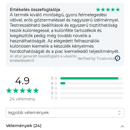
Értékelés összefoglalója
A termék kiváló minőségű, gyors felmelegedési
idővel, erős gőztermeléssel és nagyszerű ízélménnyel.
Testreszabható beállítások és egyszerű tisztíthatóság
teszik különlegessé, a különféle tartozékok és
kiegészítők pedig még tovább növelik a
használhatóságát. Az elégedett felhasználók
különösen kiemelik a készülék kényelmes
hordozhatóságát és a piac kiemelkedő teljesítményét.
AI által generált összefoglaló a vásárlói
Verified by Trustvoice
értékelésekről
4.9
5
☆
4
☆
3
☆
2
☆
1
☆
24 vélemény
Rendezés
Szűrés
Vélemények (24)