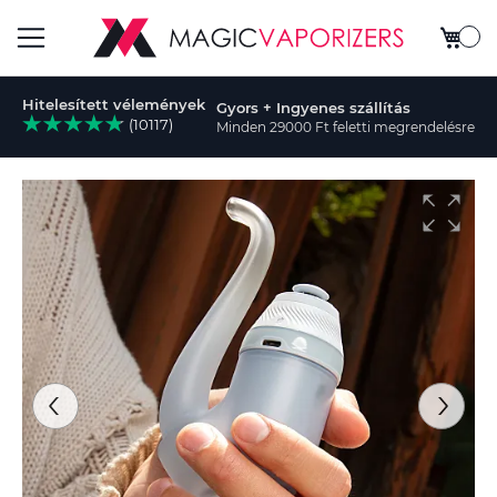
Kosar
Toggle
Hitelesített vélemények
Gyors + Ingyenes szállítás
Nav
(10117)
Minden 29000 Ft feletti megrendelésre
sés
Ugrás
a
képgaléria
végére