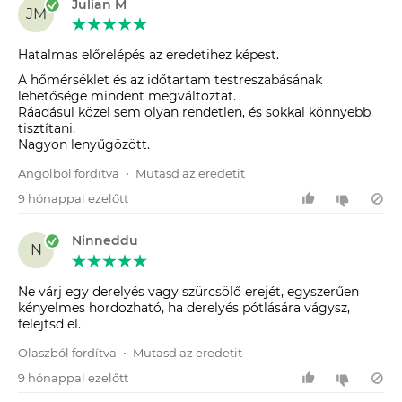
Julian M
JM
Hatalmas előrelépés az eredetihez képest.
A hőmérséklet és az időtartam testreszabásának
lehetősége mindent megváltoztat.
Ráadásul közel sem olyan rendetlen, és sokkal könnyebb
tisztítani.
Nagyon lenyűgözött.
Angolból fordítva
•
Mutasd az eredetit
9 hónappal ezelőtt
Ninneddu
N
Ne várj egy derelyés vagy szürcsölő erejét, egyszerűen
kényelmes hordozható, ha derelyés pótlására vágysz,
felejtsd el.
Olaszból fordítva
•
Mutasd az eredetit
9 hónappal ezelőtt