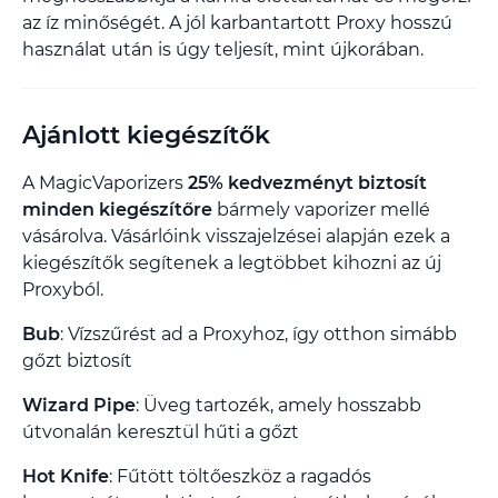
az íz minőségét. A jól karbantartott Proxy hosszú
használat után is úgy teljesít, mint újkorában.
Ajánlott kiegészítők
A MagicVaporizers
25% kedvezményt biztosít
minden kiegészítőre
bármely vaporizer mellé
vásárolva. Vásárlóink visszajelzései alapján ezek a
kiegészítők segítenek a legtöbbet kihozni az új
Proxyból.
Bub
: Vízszűrést ad a Proxyhoz, így otthon simább
gőzt biztosít
Wizard Pipe
: Üveg tartozék, amely hosszabb
útvonalán keresztül hűti a gőzt
Hot Knife
: Fűtött töltőeszköz a ragadós