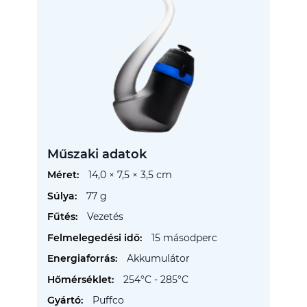
Műszaki adatok
További
14,0 × 7,5 × 3,5 cm
információ
77 g
Vezetés
15 másodperc
Akkumulátor
254°C - 285°C
Puffco