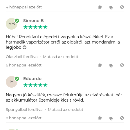
4 hónappal ezelőtt
Simone B
SB
Hűha! Rendkívül elégedett vagyok a készülékkel. Ez a
harmadik vaporizátor erről az oldalról, azt mondanám, a
legjobb 😍
Olaszból fordítva
•
Mutasd az eredetit
6 hónappal ezelőtt
Eduardo
E
Nagyon jó készülék, messze felülmúlja az elvárásokat, bár
az akkumulátor üzemideje kicsit rövid.
Spanyolból fordítva
•
Mutasd az eredetit
8 hónappal ezelőtt