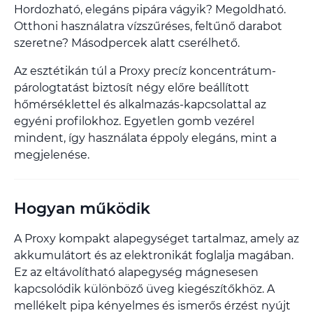
Hordozható, elegáns pipára vágyik? Megoldható.
Otthoni használatra vízszűréses, feltűnő darabot
szeretne? Másodpercek alatt cserélhető.
Az esztétikán túl a Proxy precíz koncentrátum-
párologtatást biztosít négy előre beállított
hőmérséklettel és alkalmazás-kapcsolattal az
egyéni profilokhoz. Egyetlen gomb vezérel
mindent, így használata éppoly elegáns, mint a
megjelenése.
Hogyan működik
A Proxy kompakt alapegységet tartalmaz, amely az
akkumulátort és az elektronikát foglalja magában.
Ez az eltávolítható alapegység mágnesesen
kapcsolódik különböző üveg kiegészítőkhöz. A
mellékelt pipa kényelmes és ismerős érzést nyújt