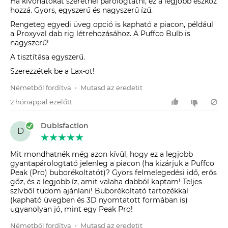
Ha kivonatokat szeretnél párologtatni, ez a legjobb eszköz
hozzá. Gyors, egyszerű és nagyszerű ízű.
Rengeteg egyedi üveg opció is kapható a piacon, például
a Proxyval dab rig létrehozásához. A Puffco Bulb is
nagyszerű!
A tisztítása egyszerű.
Szerezzétek be a Lax-ot!
Németből fordítva
•
Mutasd az eredetit
2 hónappal ezelőtt
Dubisfaction
D
Mit mondhatnék még azon kívül, hogy ez a legjobb
gyantapárologtató jelenleg a piacon (ha kizárjuk a Puffco
Peak (Pro) buborékoltatót)? Gyors felmelegedési idő, erős
gőz, és a legjobb íz, amit valaha dabból kaptam! Teljes
szívből tudom ajánlani! Buborékoltató tartozékkal
(kapható üvegben és 3D nyomtatott formában is)
ugyanolyan jó, mint egy Peak Pro!
Németből fordítva
•
Mutasd az eredetit