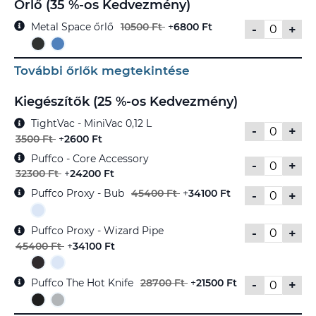
Őrlő (35 %-os Kedvezmény)
Metal Space őrlő
10500 Ft
+
6800 Ft
-
+
További őrlők megtekintése
Kiegészítők (25 %-os Kedvezmény)
TightVac - MiniVac 0,12 L
-
+
3500 Ft
+
2600 Ft
Puffco - Core Accessory
-
+
32300 Ft
+
24200 Ft
Puffco Proxy - Bub
45400 Ft
+
34100 Ft
-
+
Puffco Proxy - Wizard Pipe
-
+
45400 Ft
+
34100 Ft
Puffco The Hot Knife
28700 Ft
+
21500 Ft
-
+