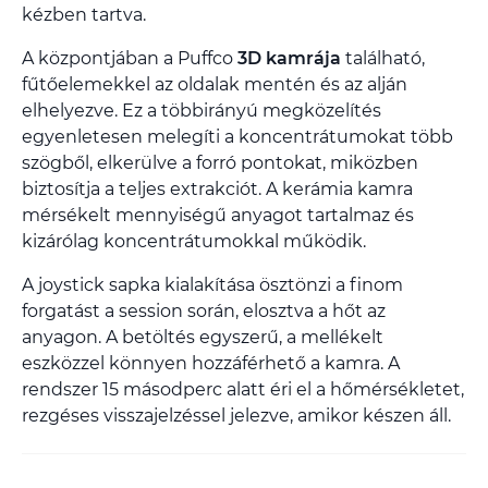
kézben tartva.
A központjában a Puffco
3D kamrája
található,
fűtőelemekkel az oldalak mentén és az alján
elhelyezve. Ez a többirányú megközelítés
egyenletesen melegíti a koncentrátumokat több
szögből, elkerülve a forró pontokat, miközben
biztosítja a teljes extrakciót. A kerámia kamra
mérsékelt mennyiségű anyagot tartalmaz és
kizárólag koncentrátumokkal működik.
A joystick sapka kialakítása ösztönzi a finom
forgatást a session során, elosztva a hőt az
anyagon. A betöltés egyszerű, a mellékelt
eszközzel könnyen hozzáférhető a kamra. A
rendszer 15 másodperc alatt éri el a hőmérsékletet,
rezgéses visszajelzéssel jelezve, amikor készen áll.