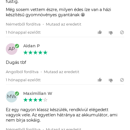
füstig.
Még sosem vettem észre, milyen édes íze van a házi
készítésű gyomnövényes gyantának 🤩
Németből fordítva
•
Mutasd az eredetit
1 hónappal ezelőtt
Aidan P
AP
Dugás tbf
Angolból fordítva
•
Mutasd az eredetit
1 hónappal ezelőtt
Maximilian W
MW
Ez egy nagyon klassz készülék, rendkívül elégedett
vagyok vele. Az egyetlen hátránya az akkumulátor, ami
nem bírja sokáig.
Németből fordítva
•
Mutasd az eredetit