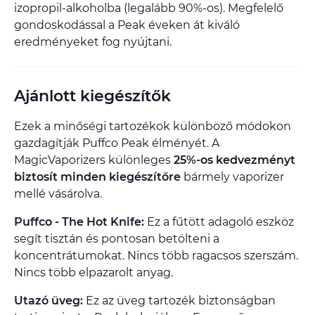
izopropil-alkoholba (legalább 90%-os). Megfelelő
gondoskodással a Peak éveken át kiváló
eredményeket fog nyújtani.
Ajánlott kiegészítők
Ezek a minőségi tartozékok különböző módokon
gazdagítják Puffco Peak élményét. A
MagicVaporizers különleges
25%-os kedvezményt
biztosít minden kiegészítőre
bármely vaporizer
mellé vásárolva.
Puffco - The Hot Knife:
Ez a fűtött adagoló eszköz
segít tisztán és pontosan betölteni a
koncentrátumokat. Nincs több ragacsos szerszám.
Nincs több elpazarolt anyag.
Utazó üveg:
Ez az üveg tartozék biztonságban