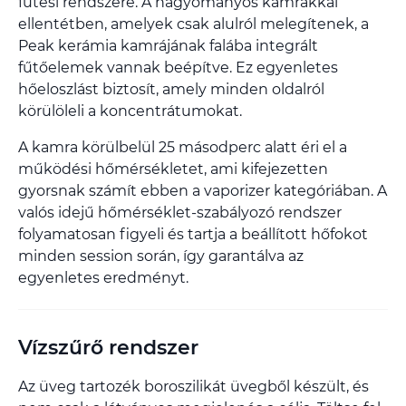
fűtési rendszere. A hagyományos kamrákkal
ellentétben, amelyek csak alulról melegítenek, a
Peak kerámia kamrájának falába integrált
fűtőelemek vannak beépítve. Ez egyenletes
hőeloszlást biztosít, amely minden oldalról
körülöleli a koncentrátumokat.
A kamra körülbelül 25 másodperc alatt éri el a
működési hőmérsékletet, ami kifejezetten
gyorsnak számít ebben a vaporizer kategóriában. A
valós idejű hőmérséklet-szabályozó rendszer
folyamatosan figyeli és tartja a beállított hőfokot
minden session során, így garantálva az
egyenletes eredményt.
Vízszűrő rendszer
Az üveg tartozék boroszilikát üvegből készült, és