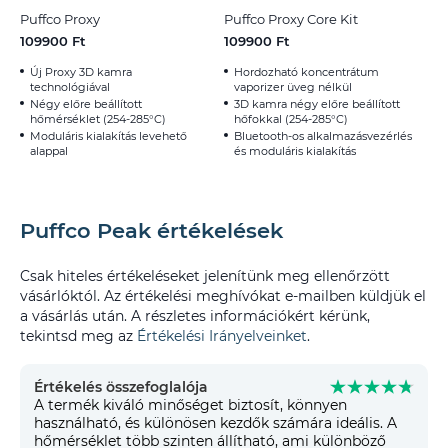
Puffco Proxy
Puffco Proxy Core Kit
109900 Ft
109900 Ft
Új Proxy 3D kamra
Hordozható koncentrátum
technológiával
vaporizer üveg nélkül
Négy előre beállított
3D kamra négy előre beállított
hőmérséklet (254-285°C)
hőfokkal (254-285°C)
Moduláris kialakítás levehető
Bluetooth-os alkalmazásvezérlés
alappal
és moduláris kialakítás
Puffco Peak értékelések
Csak hiteles értékeléseket jelenítünk meg ellenőrzött
vásárlóktól. Az értékelési meghívókat e-mailben küldjük el
a vásárlás után. A részletes információkért kérünk,
tekintsd meg az
Értékelési Irányelveinket
.
Értékelés összefoglalója
A termék kiváló minőséget biztosít, könnyen
használható, és különösen kezdők számára ideális. A
hőmérséklet több szinten állítható, ami különböző