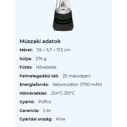
Műszaki adatok
További
7,6 × 5,7 × 17,3 cm
információ
274 g
Hővezetés
25 másodperc
Akkumulátor (1700 mAh)
254°C-310°C
Puffco
2 év
Kína