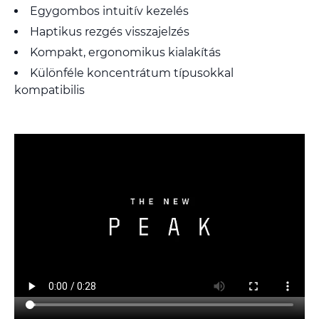
Egygombos intuitív kezelés
Haptikus rezgés visszajelzés
Kompakt, ergonomikus kialakítás
Különféle koncentrátum típusokkal
kompatibilis