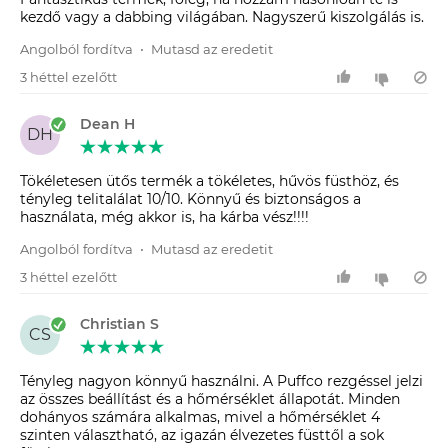
kezdő vagy a dabbing világában. Nagyszerű kiszolgálás is.
Angolból fordítva
•
Mutasd az eredetit
3 héttel ezelőtt
Dean H
DH
Tökéletesen ütős termék a tökéletes, hűvös füsthöz, és
tényleg telitalálat 10/10. Könnyű és biztonságos a
használata, még akkor is, ha kárba vész!!!!
Angolból fordítva
•
Mutasd az eredetit
3 héttel ezelőtt
Christian S
CS
Tényleg nagyon könnyű használni. A Puffco rezgéssel jelzi
az összes beállítást és a hőmérséklet állapotát. Minden
dohányos számára alkalmas, mivel a hőmérséklet 4
szinten választható, az igazán élvezetes füsttől a sok