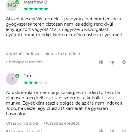
Matthew B
MB
Abszolút zseniális termék. Új vagyok a dabbingben, de a
gyógyszerek terén biztosan nem, és eddig rendkívül
lenyűgözött vagyok! MV is nagyszerű kiszolgálást
nyújtott, mint mindig. Nem mennék máshova ilyesmiért.
Angolból fordítva
•
Mutasd az eredetit
6 hónappal ezelőtt
Jam
J
Az akkumulátor nem bírja sokáig, és minden töltés után
alaposan meg kell tisztítani izopropil-alkohollal... sok
munka. Egyébként teszi a dolgát, de az ára nem indokolt.
Jobb, ha veszel egy plusz 3D kamerát, ha gyakran
használod.
Olaszból fordítva
•
Mutasd az eredetit
8 hónappal ezelőtt