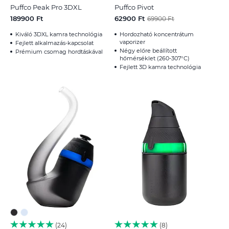
Puffco Peak Pro 3DXL
Puffco Pivot
189900 Ft
62900 Ft
69900 Ft
Kiváló 3DXL kamra technológia
Hordozható koncentrátum
vaporizer
Fejlett alkalmazás-kapcsolat
Négy előre beállított
Prémium csomag hordtáskával
hőmérséklet (260-307°C)
Fejlett 3D kamra technológia
24
8