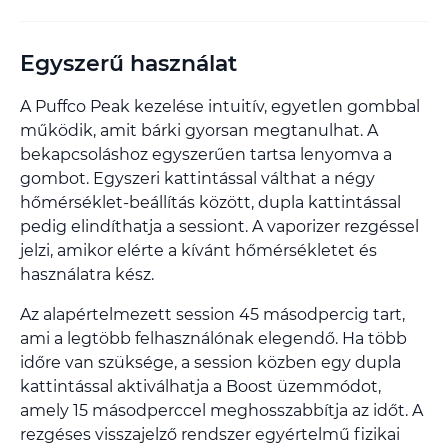
Egyszerű használat
A Puffco Peak kezelése intuitív, egyetlen gombbal
működik, amit bárki gyorsan megtanulhat. A
bekapcsoláshoz egyszerűen tartsa lenyomva a
gombot. Egyszeri kattintással válthat a négy
hőmérséklet-beállítás között, dupla kattintással
pedig elindíthatja a sessiont. A vaporizer rezgéssel
jelzi, amikor elérte a kívánt hőmérsékletet és
használatra kész.
Az alapértelmezett session 45 másodpercig tart,
ami a legtöbb felhasználónak elegendő. Ha több
időre van szüksége, a session közben egy dupla
kattintással aktiválhatja a Boost üzemmódot,
amely 15 másodperccel meghosszabbítja az időt. A
rezgéses visszajelző rendszer egyértelmű fizikai