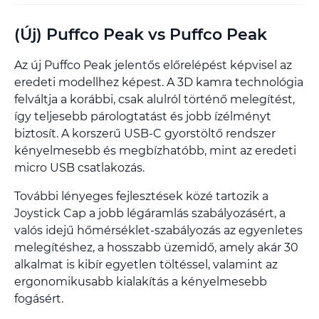
(Új) Puffco Peak vs Puffco Peak
Az új Puffco Peak jelentős előrelépést képvisel az
eredeti modellhez képest. A 3D kamra technológia
felváltja a korábbi, csak alulról történő melegítést,
így teljesebb párologtatást és jobb ízélményt
biztosít. A korszerű USB-C gyorstöltő rendszer
kényelmesebb és megbízhatóbb, mint az eredeti
micro USB csatlakozás.
További lényeges fejlesztések közé tartozik a
Joystick Cap a jobb légáramlás szabályozásért, a
valós idejű hőmérséklet-szabályozás az egyenletes
melegítéshez, a hosszabb üzemidő, amely akár 30
alkalmat is kibír egyetlen töltéssel, valamint az
ergonomikusabb kialakítás a kényelmesebb
fogásért.