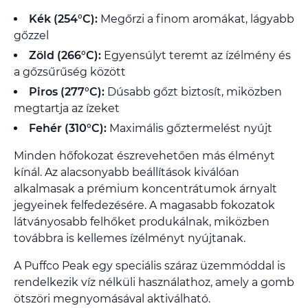
Kék (254°C):
Megőrzi a finom aromákat, lágyabb
gőzzel
Zöld (266°C):
Egyensúlyt teremt az ízélmény és
a gőzsűrűség között
Piros (277°C):
Dúsabb gőzt biztosít, miközben
megtartja az ízeket
Fehér (310°C):
Maximális gőztermelést nyújt
Minden hőfokozat észrevehetően más élményt
kínál. Az alacsonyabb beállítások kiválóan
alkalmasak a prémium koncentrátumok árnyalt
jegyeinek felfedezésére. A magasabb fokozatok
látványosabb felhőket produkálnak, miközben
továbbra is kellemes ízélményt nyújtanak.
A Puffco Peak egy speciális száraz üzemmóddal is
rendelkezik víz nélküli használathoz, amely a gomb
ötszöri megnyomásával aktiválható.