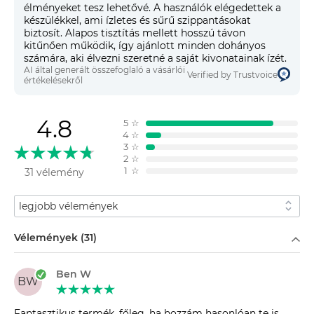
élményeket tesz lehetővé. A használók elégedettek a
készülékkel, ami ízletes és sűrű szippantásokat
biztosít. Alapos tisztítás mellett hosszú távon
kitűnően működik, így ajánlott minden dohányos
számára, aki élvezni szeretné a saját kivonatainak ízét.
AI által generált összefoglaló a vásárlói
Verified by Trustvoice
értékelésekről
4.8
5
☆
4
☆
3
☆
2
☆
1
☆
31 vélemény
Rendezés
Szűrés
Vélemények (31)
Ben W
BW
Fantasztikus termék, főleg, ha hozzám hasonlóan te is