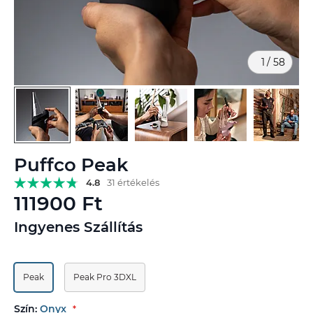
1
/
58
Ugrás
Puffco Peak
a
képgaléria
4.8
31 értékelés
elejére
111900 Ft
Ingyenes Szállítás
Peak
Peak Pro 3DXL
Szín:
Onyx