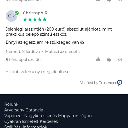
Christoph R
CR
Jelenlegi árszintjén (200 euró) abszolút ajánlott, mint
praktikus belépő szintű eszköz.
Ennyi az egész, amire szükséged van 👍
Németből fordítva
•
Mutasd az eredetit
8 hónappal ezelőtt
Több vélemény megjelenítése
Verified by Trustvoice
Rólunk
Árverseny Garancia
Vaporizer Nagykereskedés Magyarországon
Gyakran Ismételt Kérdések
Szállítási információk