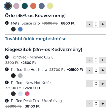
Őrlő (35%-os Kedvezmény)
Metal Space őrlő
10500 Ft
+
6800 Ft
-
+
További őrlők megtekintése
Kiegészítők (25%-os Kedvezmény)
TightVac - MiniVac 0,12 L
-
+
3500 Ft
+
2600 Ft
Puffco The Hot Knife
28700 Ft
+
21500 Ft
-
+
Puffco - New Hot Knife
-
+
35900 Ft
+
26900 Ft
Puffco Peak Pro - Utazó üveg
-
+
50800 Ft
+
38100 Ft