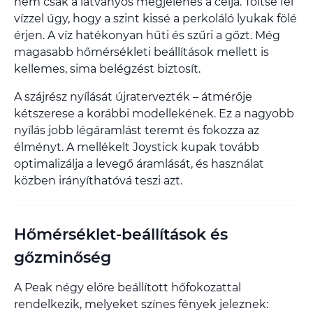
nem csak a látványos megjelenés a célja. Töltse fel
vízzel úgy, hogy a szint kissé a perkoláló lyukak fölé
érjen. A víz hatékonyan hűti és szűri a gőzt. Még
magasabb hőmérsékleti beállítások mellett is
kellemes, sima belégzést biztosít.
A szájrész nyílását újratervezték – átmérője
kétszerese a korábbi modellekének. Ez a nagyobb
nyílás jobb légáramlást teremt és fokozza az
élményt. A mellékelt Joystick kupak tovább
optimalizálja a levegő áramlását, és használat
közben irányíthatóvá teszi azt.
Hőmérséklet-beállítások és
gőzminőség
A Peak négy előre beállított hőfokozattal
rendelkezik, melyeket színes fények jeleznek: