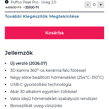
Puffco Peak Pro - Üveg 2.0
-
+
46800 Ft
+
35100 Ft
További Kiegészítők Megtekintése
Kosárba
Jellemzők
Új verzió (2026.07)
3D kamra 360°-os kerámia falú fűtéssel
Négy előre beállított hőmérséklet (254°C-310°C)
USB-C gyorstöltési technológia
Akár 30 alkalom egyetlen töltéssel
Valós idejű hőmérséklet-szabályozó rendszer
Boroszilikát üveg vízszűrés