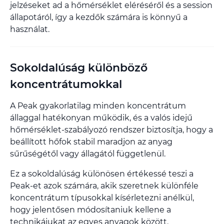
jelzéseket ad a hőmérséklet eléréséről és a session
állapotáról, így a kezdők számára is könnyű a
használat.
Sokoldalúság különböző
koncentrátumokkal
A Peak gyakorlatilag minden koncentrátum
állaggal hatékonyan működik, és a valós idejű
hőmérséklet-szabályozó rendszer biztosítja, hogy a
beállított hőfok stabil maradjon az anyag
sűrűségétől vagy állagától függetlenül.
Ez a sokoldalúság különösen értékessé teszi a
Peak-et azok számára, akik szeretnek különféle
koncentrátum típusokkal kísérletezni anélkül,
hogy jelentősen módosítaniuk kellene a
technikájukat az egyes anyagok között.