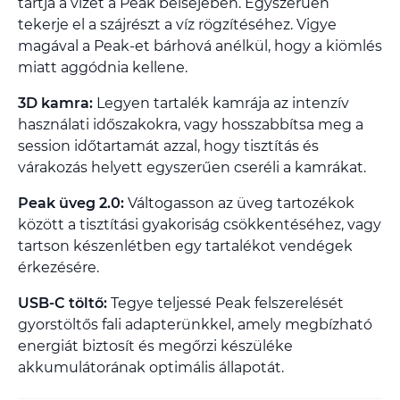
tartja a vizet a Peak belsejében. Egyszerűen
tekerje el a szájrészt a víz rögzítéséhez. Vigye
magával a Peak-et bárhová anélkül, hogy a kiömlés
miatt aggódnia kellene.
3D kamra:
Legyen tartalék kamrája az intenzív
használati időszakokra, vagy hosszabbítsa meg a
session időtartamát azzal, hogy tisztítás és
várakozás helyett egyszerűen cseréli a kamrákat.
Peak üveg 2.0:
Váltogasson az üveg tartozékok
között a tisztítási gyakoriság csökkentéséhez, vagy
tartson készenlétben egy tartalékot vendégek
érkezésére.
USB-C töltő:
Tegye teljessé Peak felszerelését
gyorstöltős fali adapterünkkel, amely megbízható
energiát biztosít és megőrzi készüléke
akkumulátorának optimális állapotát.