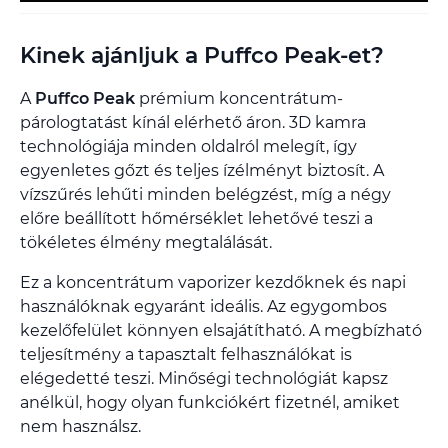
Kinek ajánljuk a Puffco Peak-et?
A
Puffco Peak
prémium koncentrátum-
párologtatást kínál elérhető áron. 3D kamra
technológiája minden oldalról melegít, így
egyenletes gőzt és teljes ízélményt biztosít. A
vízszűrés lehűti minden belégzést, míg a négy
előre beállított hőmérséklet lehetővé teszi a
tökéletes élmény megtalálását.
Ez a koncentrátum vaporizer kezdőknek és napi
használóknak egyaránt ideális. Az egygombos
kezelőfelület könnyen elsajátítható. A megbízható
teljesítmény a tapasztalt felhasználókat is
elégedetté teszi. Minőségi technológiát kapsz
anélkül, hogy olyan funkciókért fizetnél, amiket
nem használsz.