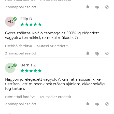
2 hónappal ezelőtt
Filip D
FD
Gyors szállítás, kiváló csomagolás. 100%-ig elégedett
vagyok a termékkel, remekül működik 👍
Csehből fordítva
•
Mutasd az eredetit
2 hónappal ezelőtt
Bernis Z
BZ
Nagyon jó, elégedett vagyok. A kamrát alaposan ki kell
tisztítani; ezt mindenkinek erősen ajánlom, akkor sokáig
fog tartani.
Németből fordítva
•
Mutasd az eredetit
2 hónappal ezelőtt