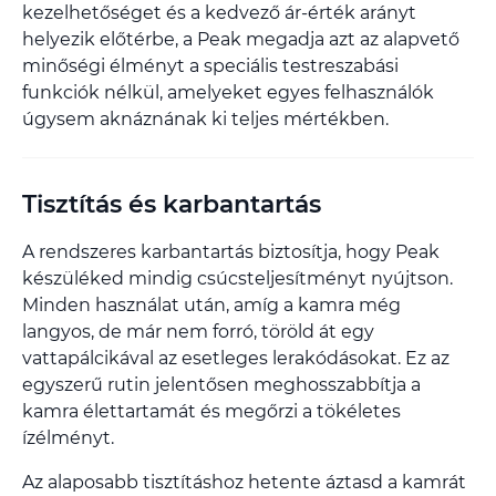
kezelhetőséget és a kedvező ár-érték arányt
helyezik előtérbe, a Peak megadja azt az alapvető
minőségi élményt a speciális testreszabási
funkciók nélkül, amelyeket egyes felhasználók
úgysem aknáznának ki teljes mértékben.
Tisztítás és karbantartás
A rendszeres karbantartás biztosítja, hogy Peak
készüléked mindig csúcsteljesítményt nyújtson.
Minden használat után, amíg a kamra még
langyos, de már nem forró, töröld át egy
vattapálcikával az esetleges lerakódásokat. Ez az
egyszerű rutin jelentősen meghosszabbítja a
kamra élettartamát és megőrzi a tökéletes
ízélményt.
Az alaposabb tisztításhoz hetente áztasd a kamrát