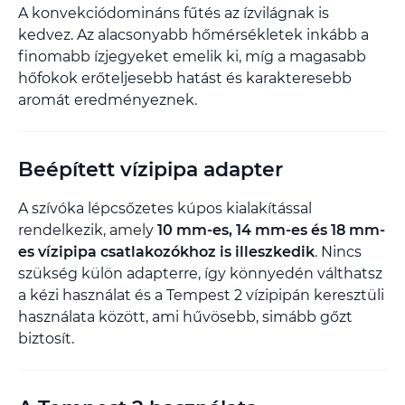
A konvekciódomináns fűtés az ízvilágnak is
kedvez. Az alacsonyabb hőmérsékletek inkább a
finomabb ízjegyeket emelik ki, míg a magasabb
hőfokok erőteljesebb hatást és karakteresebb
aromát eredményeznek.
Beépített vízipipa adapter
A szívóka lépcsőzetes kúpos kialakítással
rendelkezik, amely
10 mm-es, 14 mm-es és 18 mm-
es vízipipa csatlakozókhoz is illeszkedik
. Nincs
szükség külön adapterre, így könnyedén válthatsz
a kézi használat és a Tempest 2 vízipipán keresztüli
használata között, ami hűvösebb, simább gőzt
biztosít.