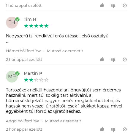
1 hónappal ezelőtt
Tim H
TH
Nagyszerű íz, rendkívül erős ütéssel, első osztályú!
...
Németből fordítva
•
Mutasd az eredetit
2 hónappal ezelőtt
Martin P
MP
Tartozékok nélkül haszontalan, öngyújtót sem érdemes
használni, mert túl sokáig tart aktiválni, a
hőmérsékletjelzőt nagyon nehéz megkülönböztetni, és
hacsak nem veszel újratöltőt, csak 1 slukkot kapsz, mivel
egyébként túl forró az újratöltéshez.
Angolból fordítva
•
Mutasd az eredetit
2 hónappal ezelőtt