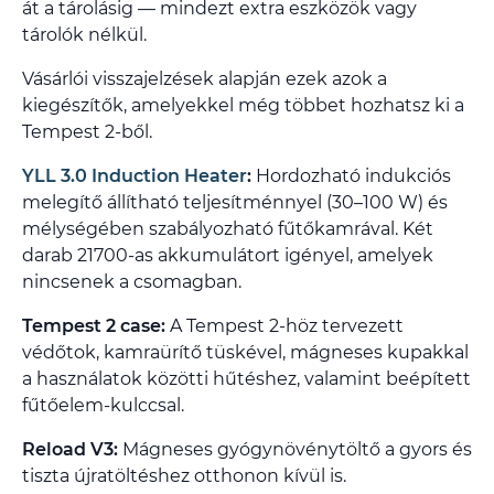
át a tárolásig — mindezt extra eszközök vagy
tárolók nélkül.
Vásárlói visszajelzések alapján ezek azok a
kiegészítők, amelyekkel még többet hozhatsz ki a
Tempest 2-ből.
YLL 3.0 Induction Heater
:
Hordozható indukciós
melegítő állítható teljesítménnyel (30–100 W) és
mélységében szabályozható fűtőkamrával. Két
darab 21700-as akkumulátort igényel, amelyek
nincsenek a csomagban.
Tempest 2 case:
A Tempest 2-höz tervezett
védőtok, kamraürítő tüskével, mágneses kupakkal
a használatok közötti hűtéshez, valamint beépített
fűtőelem-kulccsal.
Reload V3:
Mágneses gyógynövénytöltő a gyors és
tiszta újratöltéshez otthonon kívül is.