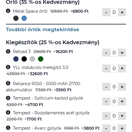
Őrlő (35 %-os Kedvezmény)
Metal Space őrlő
10500 Ft
+
6800 Ft
-
+
További őrlők megtekintése
Kiegészítők (25 %-os Kedvezmény)
Reload 3
21600 Ft
+
16200 Ft
-
+
YLL indukciós melegítő 3.0
-
+
43500 Ft
+
32600 Ft
Reliance RS50 - 5000 mAh 21700
-
+
akkumulátor
7300 Ft
+
5500 Ft
Tempest - Szilícium-karbid golyók
-
+
6200 Ft
+
4700 Ft
Tempest - Rozsdamentes acél golyók
-
+
2200 Ft
+
1700 Ft
-
+
Tempest - Kvarc golyók
5100 Ft
+
3800 Ft