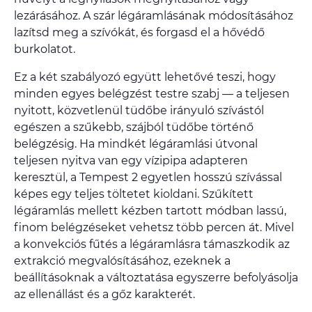
lezárásához. A szár légáramlásának módosításához
lazítsd meg a szívókát, és forgasd el a hővédő
burkolatot.
Ez a két szabályozó együtt lehetővé teszi, hogy
minden egyes belégzést testre szabj — a teljesen
nyitott, közvetlenül tüdőbe irányuló szívástól
egészen a szűkebb, szájból tüdőbe történő
belégzésig. Ha mindkét légáramlási útvonal
teljesen nyitva van egy vízipipa adapteren
keresztül, a Tempest 2 egyetlen hosszú szívással
képes egy teljes töltetet kioldani. Szűkített
légáramlás mellett kézben tartott módban lassú,
finom belégzéseket vehetsz több percen át. Mivel
a konvekciós fűtés a légáramlásra támaszkodik az
extrakció megvalósításához, ezeknek a
beállításoknak a változtatása egyszerre befolyásolja
az ellenállást és a gőz karakterét.