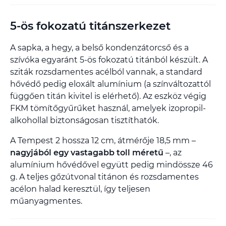
5-ös fokozatú titánszerkezet
A sapka, a hegy, a belső kondenzátorcső és a
szívóka egyaránt 5-ös fokozatú titánból készült. A
sziták rozsdamentes acélból vannak, a standard
hővédő pedig eloxált alumínium (a színváltozattól
függően titán kivitel is elérhető). Az eszköz végig
FKM tömítőgyűrűket használ, amelyek izopropil-
alkohollal biztonságosan tisztíthatók.
A Tempest 2 hossza 12 cm, átmérője 18,5 mm –
nagyjából egy vastagabb toll méretű
–, az
alumínium hővédővel együtt pedig mindössze 46
g. A teljes gőzútvonal titánon és rozsdamentes
acélon halad keresztül, így teljesen
műanyagmentes.