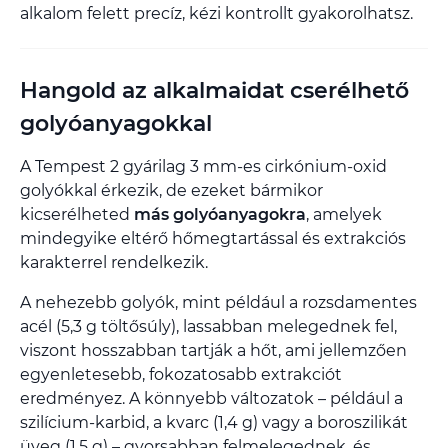
alkalom felett precíz, kézi kontrollt gyakorolhatsz.
Hangold az alkalmaidat cserélhető
golyóanyagokkal
A Tempest 2 gyárilag 3 mm-es cirkónium-oxid
golyókkal érkezik, de ezeket bármikor
kicserélheted
más golyóanyagokra
, amelyek
mindegyike eltérő hőmegtartással és extrakciós
karakterrel rendelkezik.
A nehezebb golyók, mint például a rozsdamentes
acél (5,3 g töltősúly), lassabban melegednek fel,
viszont hosszabban tartják a hőt, ami jellemzően
egyenletesebb, fokozatosabb extrakciót
eredményez. A könnyebb változatok – például a
szilícium-karbid, a kvarc (1,4 g) vagy a boroszilikát
üveg (1,5 g) – gyorsabban felmelegednek, és