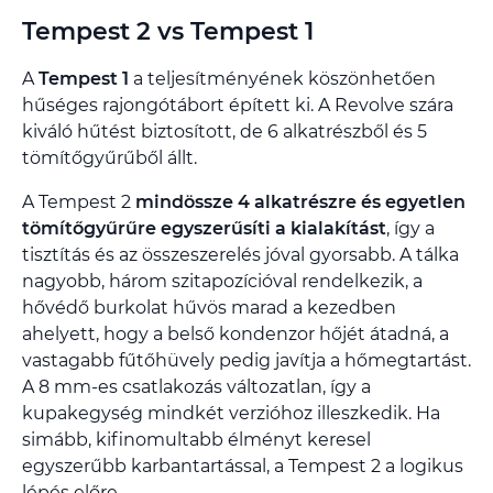
Tempest 2 vs Tempest 1
A
Tempest 1
a teljesítményének köszönhetően
hűséges rajongótábort épített ki. A Revolve szára
kiváló hűtést biztosított, de 6 alkatrészből és 5
tömítőgyűrűből állt.
A Tempest 2
mindössze 4 alkatrészre és egyetlen
tömítőgyűrűre egyszerűsíti a kialakítást
, így a
tisztítás és az összeszerelés jóval gyorsabb. A tálka
nagyobb, három szitapozícióval rendelkezik, a
hővédő burkolat hűvös marad a kezedben
ahelyett, hogy a belső kondenzor hőjét átadná, a
vastagabb fűtőhüvely pedig javítja a hőmegtartást.
A 8 mm-es csatlakozás változatlan, így a
kupakegység mindkét verzióhoz illeszkedik. Ha
simább, kifinomultabb élményt keresel
egyszerűbb karbantartással, a Tempest 2 a logikus
lépés előre.