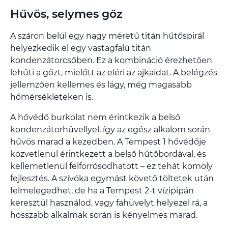
Hűvös, selymes gőz
A száron belül egy nagy méretű titán hűtőspirál
helyezkedik el egy vastagfalú titán
kondenzátorcsőben. Ez a kombináció érezhetően
lehűti a gőzt, mielőtt az eléri az ajkaidat. A belégzés
jellemzően kellemes és lágy, még magasabb
hőmérsékleteken is.
A hővédő burkolat nem érintkezik a belső
kondenzátorhüvellyel, így az egész alkalom során
hűvös marad a kezedben. A Tempest 1 hővédője
közvetlenül érintkezett a belső hűtőbordával, és
kellemetlenül felforrósodhatott – ez tehát komoly
fejlesztés. A szívóka egymást követő töltetek után
felmelegedhet, de ha a Tempest 2-t vízipipán
keresztül használod, vagy fahüvelyt helyezel rá, a
hosszabb alkalmak során is kényelmes marad.