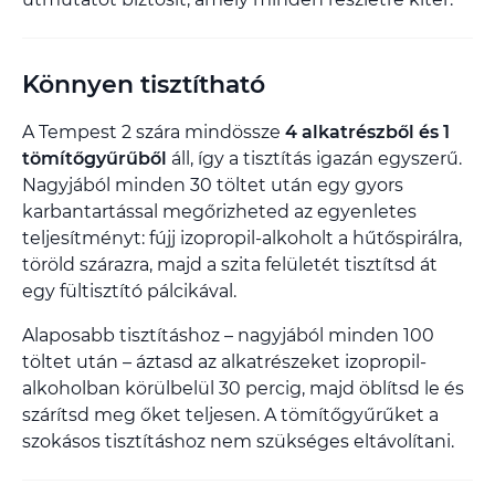
Könnyen tisztítható
A Tempest 2 szára mindössze
4 alkatrészből és 1
tömítőgyűrűből
áll, így a tisztítás igazán egyszerű.
Nagyjából minden 30 töltet után egy gyors
karbantartással megőrizheted az egyenletes
teljesítményt: fújj izopropil-alkoholt a hűtőspirálra,
töröld szárazra, majd a szita felületét tisztítsd át
egy fültisztító pálcikával.
Alaposabb tisztításhoz – nagyjából minden 100
töltet után – áztasd az alkatrészeket izopropil-
alkoholban körülbelül 30 percig, majd öblítsd le és
szárítsd meg őket teljesen. A tömítőgyűrűket a
szokásos tisztításhoz nem szükséges eltávolítani.