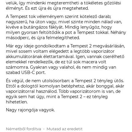
velük, így mindenki megteremtheti a tökéletes gőzölési
élményt. És ezt újra és újra megteheted.
A Tempest tok véleményem szerint kötelező darab;
nagyszerű, ha úton vagy, mivel szinte minden nálad van,
kivéve a butángázos fáklyát. Mindig lenyűgöz, hogy
milyen gyorsan feltöltődik a pot a Tempest tokkal. Néhány
másodperc, és újra felmelegítheted.
Már egy ideje gondolkodtam a Tempest 2 megvásárlásán,
mivel sosem voltam elégedett a legtöbb vaporizátor
akkumulátorának élettartamával. Igen, vannak cserélhető
elemekkel rendelkezők, de ez túl sok macera volt
számomra. Gyakran vagy valahol, és nem mindig van
szabad USB-C port.
És végül, de nem utolsósorban: a Tempest 2 tényleg ütős.
Ettől a dologtól komolyan betéphetsz, akár bonggal, akár
vaporizátorral használod. Több vaporizátorom is van, de
egyik sem hat úgy, mint a Tempest 2 – ez tényleg
hihetetlen.
Nagy rajongója vagyok.
Németből fordítva
•
Mutasd az eredetit