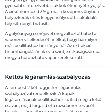
gyorsabb, intenzívebb slukkok élményét nyújtják.
A cirkónium-oxid 3,9 g-mal a középmezőnyben
helyezkedik el, és kiegyensúlyozott, sokoldalú
teljesítményt biztosít.
A golyóanyag cseréjével megváltoztathatod a
vaporizer viselkedését anélkül, hogy bármilyen
más beállításhoz hozzányúlnál. Az extrakció
finomhangolásának ez a szintje ritkaságszámba
megy a hordozható vaporizerek között.
Kettős légáramlás-szabályozás
A Tempest 2 két független légáramlás-
szabályozóval rendelkezik. A kupak
légáramlásának beállításához lazítsd meg a felső
csavart, majd forgasd el a rozsdamentes acél
hüvelyt a légnyílások megnyitásához vagy