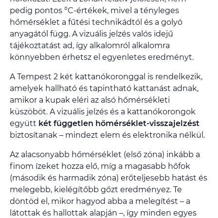
pedig pontos °C-értékek, mivel a tényleges
hőmérséklet a fűtési technikádtól és a golyó
anyagától függ. A vizuális jelzés valós idejű
tájékoztatást ad, így alkalomról alkalomra
könnyebben érhetsz el egyenletes eredményt.
A Tempest 2 két kattanókoronggal is rendelkezik,
amelyek hallható és tapintható kattanást adnak,
amikor a kupak eléri az alsó hőmérsékleti
küszöböt. A vizuális jelzés és a kattanókorongok
együtt
két független hőmérséklet-visszajelzést
biztosítanak – mindezt elem és elektronika nélkül.
Az alacsonyabb hőmérséklet (első zóna) inkább a
finom ízeket hozza elő, míg a magasabb hőfok
(második és harmadik zóna) erőteljesebb hatást és
melegebb, kielégítőbb gőzt eredményez. Te
döntöd el, mikor hagyod abba a melegítést – a
látottak és hallottak alapján –, így minden egyes