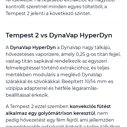
kontrollt szeretnél minden egyes töltetből, a
Tempest 2 jelenti a következő szintet.
Tempest 2 vs DynaVap HyperDyn
A
DynaVap HyperDyn
a DynaVap nagy tálkájú,
hővezetéses vaporizere, amely 0,25 g-os titán fejjel,
vastag titán sapkával rendelkezik az egyszeri
felmelegítéssel történő extrakcióhoz, és teljes
mértékben moduláris a meglévő DynaVap
szárakkal és szívókákkal. Beépített 10/14 mm-es
vízipipa adapterrel és hétféle légáramlás-
beállítással érkezik.
A Tempest 2 ezzel szemben
konvekciós fűtést
alkalmaz egy golyómátrixon keresztül
, nem
pedig hővezetést egy fém fejről, ami jellemzően
egyenletesebb extrakciót biztosít a teljes tálkában.