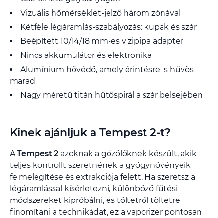
Vizuális hőmérséklet-jelző három zónával
Kétféle légáramlás-szabályozás: kupak és szár
Beépített 10/14/18 mm-es vízipipa adapter
Nincs akkumulátor és elektronika
Alumínium hővédő, amely érintésre is hűvös
marad
Nagy méretű titán hűtőspirál a szár belsejében
Kinek ajánljuk a Tempest 2-t?
A
Tempest 2
azoknak a gőzölőknek készült, akik
teljes kontrollt szeretnének a gyógynövényeik
felmelegítése és extrakciója felett. Ha szeretsz a
légáramlással kísérletezni, különböző fűtési
módszereket kipróbálni, és töltetről töltetre
finomítani a technikádat, ez a vaporizer pontosan