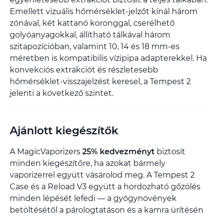
Emellett vizuális hőmérséklet-jelzőt kínál három
zónával, két kattanó koronggal, cserélhető
golyóanyagokkal, állítható tálkával három
szitapozícióban, valamint 10, 14 és 18 mm-es
méretben is kompatibilis vízipipa adapterekkel. Ha
konvekciós extrakciót és részletesebb
hőmérséklet-visszajelzést keresel, a Tempest 2
jelenti a következő szintet.
Ajánlott kiegészítők
A MagicVaporizers
25% kedvezményt
biztosít
minden kiegészítőre, ha azokat bármely
vaporizerrel együtt vásárolod meg. A Tempest 2
Case és a Reload V3 együtt a hordozható gőzölés
minden lépését lefedi — a gyógynövények
betöltésétől a párologtatáson és a kamra ürítésén