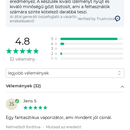
eredményez. A készülék kiváló ízélményt nyújt és
kiváló minőségű gőzt biztosít, ami a felhasználók
számára szinte kötelező darabbá teszi.
AI által generált összefoglaló a vásárlói
Verified by Trustvoice
értékelésekről
4.8
5
☆
4
☆
3
☆
2
☆
1
☆
32 vélemény
Rendezés
Szűrés
Vélemények (32)
Jens S
JS
Egy fantasztikus vaporizátor, ami mindent jól csinál.
Németből fordítva
•
Mutasd az eredetit