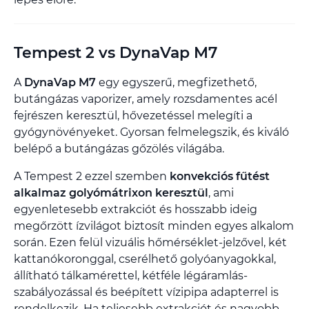
Tempest 2 vs DynaVap M7
A
DynaVap M7
egy egyszerű, megfizethető,
butángázas vaporizer, amely rozsdamentes acél
fejrészen keresztül, hővezetéssel melegíti a
gyógynövényeket. Gyorsan felmelegszik, és kiváló
belépő a butángázas gőzölés világába.
A Tempest 2 ezzel szemben
konvekciós fűtést
alkalmaz golyómátrixon keresztül
, ami
egyenletesebb extrakciót és hosszabb ideig
megőrzött ízvilágot biztosít minden egyes alkalom
során. Ezen felül vizuális hőmérséklet-jelzővel, két
kattanókoronggal, cserélhető golyóanyagokkal,
állítható tálkamérettel, kétféle légáramlás-
szabályozással és beépített vízipipa adapterrel is
rendelkezik. Ha teljesebb extrakciót és nagyobb