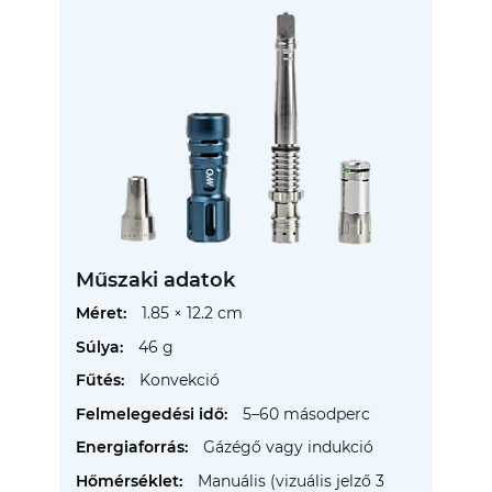
Műszaki adatok
További
1.85 × 12.2 cm
információ
46 g
Konvekció
5–60 másodperc
Gázégő vagy indukció
Manuális (vizuális jelző 3