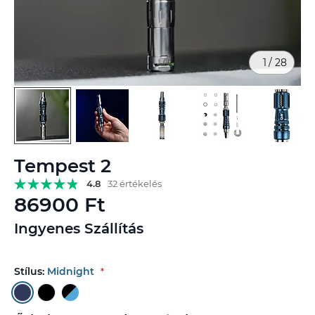
1
/
28
Ugrás
Tempest 2
a
képgaléria
4.8
32 értékelés
elejére
86900 Ft
Ingyenes Szállítás
Stílus:
Midnight