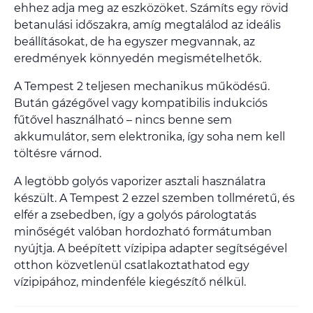
ehhez adja meg az eszközöket. Számíts egy rövid
betanulási időszakra, amíg megtalálod az ideális
beállításokat, de ha egyszer megvannak, az
eredmények könnyedén megismételhetők.
A Tempest 2 teljesen mechanikus működésű.
Bután gázégővel vagy kompatibilis indukciós
fűtővel használható – nincs benne sem
akkumulátor, sem elektronika, így soha nem kell
töltésre várnod.
A legtöbb golyós vaporizer asztali használatra
készült. A Tempest 2 ezzel szemben tollméretű, és
elfér a zsebedben, így a golyós párologtatás
minőségét valóban hordozható formátumban
nyújtja. A beépített vízipipa adapter segítségével
otthon közvetlenül csatlakoztathatod egy
vízipipához, mindenféle kiegészítő nélkül.