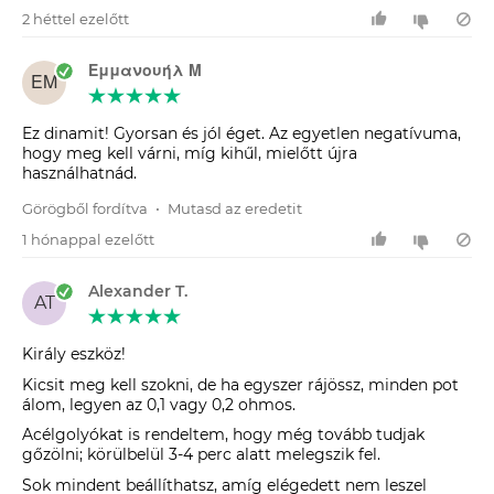
2 héttel ezelőtt
Εμμανουήλ Μ
ΕΜ
Ez dinamit! Gyorsan és jól éget. Az egyetlen negatívuma,
hogy meg kell várni, míg kihűl, mielőtt újra
használhatnád.
Görögből fordítva
•
Mutasd az eredetit
1 hónappal ezelőtt
Alexander T.
AT
Király eszköz!
Kicsit meg kell szokni, de ha egyszer rájössz, minden pot
álom, legyen az 0,1 vagy 0,2 ohmos.
Acélgolyókat is rendeltem, hogy még tovább tudjak
gőzölni; körülbelül 3-4 perc alatt melegszik fel.
Sok mindent beállíthatsz, amíg elégedett nem leszel