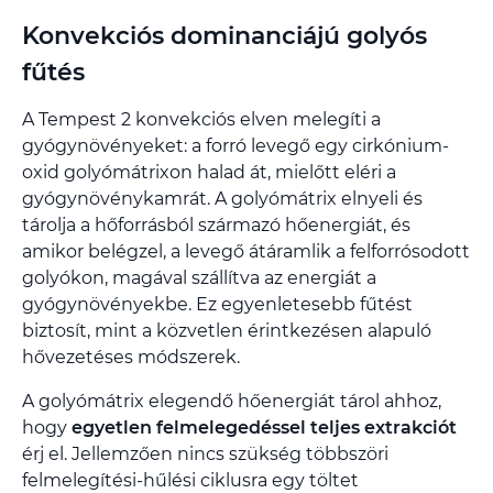
Konvekciós dominanciájú golyós
fűtés
A Tempest 2 konvekciós elven melegíti a
gyógynövényeket: a forró levegő egy cirkónium-
oxid golyómátrixon halad át, mielőtt eléri a
gyógynövénykamrát. A golyómátrix elnyeli és
tárolja a hőforrásból származó hőenergiát, és
amikor belégzel, a levegő átáramlik a felforrósodott
golyókon, magával szállítva az energiát a
gyógynövényekbe. Ez egyenletesebb fűtést
biztosít, mint a közvetlen érintkezésen alapuló
hővezetéses módszerek.
A golyómátrix elegendő hőenergiát tárol ahhoz,
hogy
egyetlen felmelegedéssel teljes extrakciót
érj el. Jellemzően nincs szükség többszöri
felmelegítési-hűlési ciklusra egy töltet