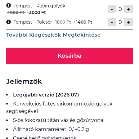
Tempest - Rubin golyók
-
+
4000 Ft
+
3000 Ft
-
+
Tempest – Tölcsér
1800 Ft
+
1400 Ft
További Kiegészítők Megtekintése
Kosárba
Jellemzők
Legújabb verzió (2026.07)
Konvekciós fűtés cirkónium-oxid golyók
segítségével
5-ös fokozatú titán váz és gőzútvonal
Állítható kamraméret: 0,1–0,2 g
Cserélhető golyóanyagok