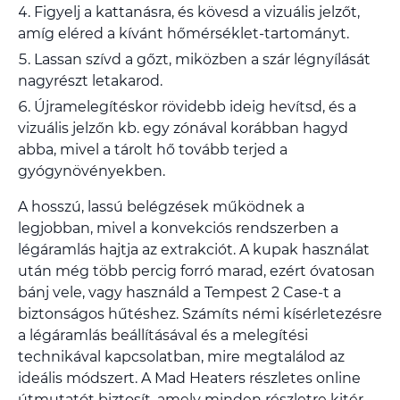
Figyelj a kattanásra, és kövesd a vizuális jelzőt,
amíg eléred a kívánt hőmérséklet-tartományt.
Lassan szívd a gőzt, miközben a szár légnyílását
nagyrészt letakarod.
Újramelegítéskor rövidebb ideig hevítsd, és a
vizuális jelzőn kb. egy zónával korábban hagyd
abba, mivel a tárolt hő tovább terjed a
gyógynövényekben.
A hosszú, lassú belégzések működnek a
legjobban, mivel a konvekciós rendszerben a
légáramlás hajtja az extrakciót. A kupak használat
után még több percig forró marad, ezért óvatosan
bánj vele, vagy használd a Tempest 2 Case-t a
biztonságos hűtéshez. Számíts némi kísérletezésre
a légáramlás beállításával és a melegítési
technikával kapcsolatban, mire megtalálod az
ideális módszert. A Mad Heaters részletes online
útmutatót biztosít, amely minden részletre kitér.