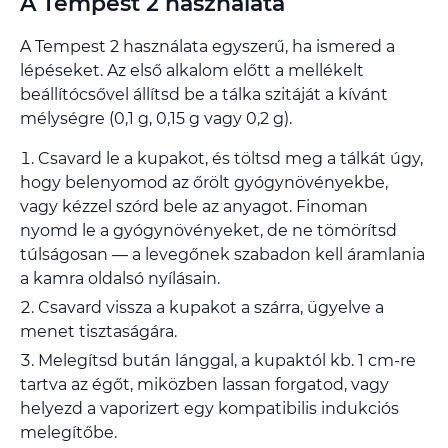
A Tempest 2 használata
A Tempest 2 használata egyszerű, ha ismered a
lépéseket. Az első alkalom előtt a mellékelt
beállítócsővel állítsd be a tálka szitáját a kívánt
mélységre (0,1 g, 0,15 g vagy 0,2 g).
Csavard le a kupakot, és töltsd meg a tálkát úgy,
hogy belenyomod az őrölt gyógynövényekbe,
vagy kézzel szórd bele az anyagot. Finoman
nyomd le a gyógynövényeket, de ne tömörítsd
túlságosan — a levegőnek szabadon kell áramlania
a kamra oldalsó nyílásain.
Csavard vissza a kupakot a szárra, ügyelve a
menet tisztaságára.
Melegítsd bután lánggal, a kupaktól kb. 1 cm-re
tartva az égőt, miközben lassan forgatod, vagy
helyezd a vaporizert egy kompatibilis indukciós
melegítőbe.