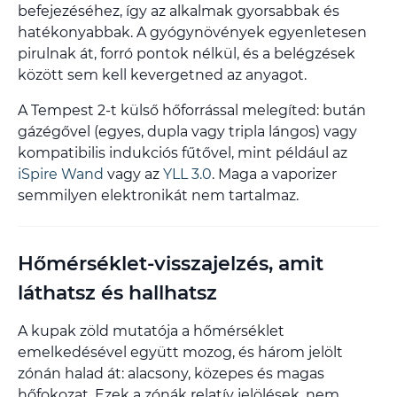
befejezéséhez, így az alkalmak gyorsabbak és
hatékonyabbak. A gyógynövények egyenletesen
pirulnak át, forró pontok nélkül, és a belégzések
között sem kell kevergetned az anyagot.
A Tempest 2-t külső hőforrással melegíted: bután
gázégővel (egyes, dupla vagy tripla lángos) vagy
kompatibilis indukciós fűtővel, mint például az
iSpire Wand
vagy az
YLL 3.0
. Maga a vaporizer
semmilyen elektronikát nem tartalmaz.
Hőmérséklet-visszajelzés, amit
láthatsz és hallhatsz
A kupak zöld mutatója a hőmérséklet
emelkedésével együtt mozog, és három jelölt
zónán halad át: alacsony, közepes és magas
hőfokozat. Ezek a zónák relatív jelölések, nem