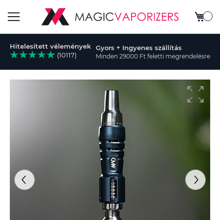
Kosar
Toggle
Hitelesített vélemények
Gyors + Ingyenes szállítás
Nav
(10117)
Minden 29000 Ft feletti megrendelésre
sés
Ugrás
a
képgaléria
végére