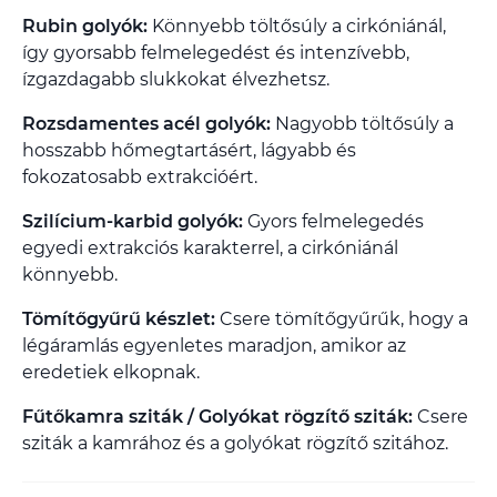
Rubin golyók:
Könnyebb töltősúly a cirkóniánál,
így gyorsabb felmelegedést és intenzívebb,
ízgazdagabb slukkokat élvezhetsz.
Rozsdamentes acél golyók:
Nagyobb töltősúly a
hosszabb hőmegtartásért, lágyabb és
fokozatosabb extrakcióért.
Szilícium-karbid golyók:
Gyors felmelegedés
egyedi extrakciós karakterrel, a cirkóniánál
könnyebb.
Tömítőgyűrű készlet:
Csere tömítőgyűrűk, hogy a
légáramlás egyenletes maradjon, amikor az
eredetiek elkopnak.
Fűtőkamra sziták / Golyókat rögzítő sziták:
Csere
sziták a kamrához és a golyókat rögzítő szitához.