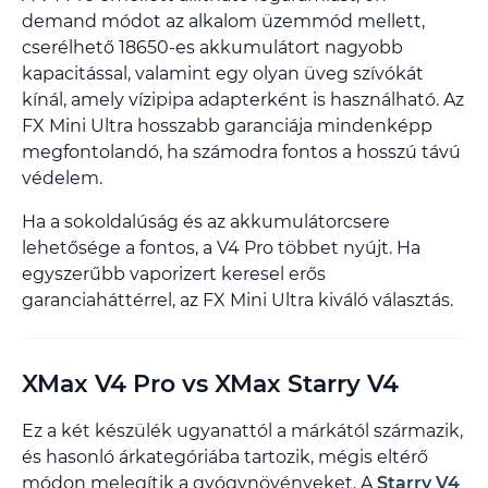
demand módot az alkalom üzemmód mellett,
cserélhető 18650-es akkumulátort nagyobb
kapacitással, valamint egy olyan üveg szívókát
kínál, amely vízipipa adapterként is használható. Az
FX Mini Ultra hosszabb garanciája mindenképp
megfontolandó, ha számodra fontos a hosszú távú
védelem.
Ha a sokoldalúság és az akkumulátorcsere
lehetősége a fontos, a V4 Pro többet nyújt. Ha
egyszerűbb vaporizert keresel erős
garanciaháttérrel, az FX Mini Ultra kiváló választás.
XMax V4 Pro vs XMax Starry V4
Ez a két készülék ugyanattól a márkától származik,
és hasonló árkategóriába tartozik, mégis eltérő
módon melegítik a gyógynövényeket. A
Starry V4