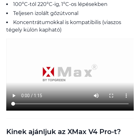
100°C-tól 220°C-ig, 1°C-os lépésekben
Teljesen izolált gőzútvonal
Koncentrátumokkal is kompatibilis (viaszos
tégely külön kapható)
Kinek ajánljuk az XMax V4 Pro-t?