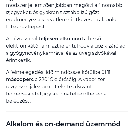
módszer jellemzően jobban megőrzi a finomabb
ízjegyeket, és gyakran tisztább ízű gőzt
eredményez a közvetlen érintkezésen alapuló
fűtéshez képest.
A gőzútvonal
teljesen elkülönül
a belső
elektronikától, ami azt jelenti, hogy a gőz kizárólag
a gyógynövénykamrával és az üveg szívókával
érintkezik.
A felmelegedési idő mindössze körülbelül
11
másodperc
a 220°C eléréséig. A vaporizer
rezgéssel jelez, amint elérte a kívánt
hőmérsékletet, így azonnal elkezdheted a
belégzést.
Alkalom és on-demand üzemmód