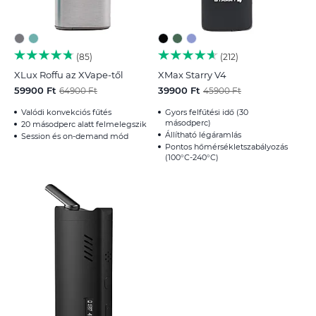
85
212
XLux Roffu az XVape-től
XMax Starry V4
59900 Ft
39900 Ft
64900 Ft
45900 Ft
Valódi konvekciós fűtés
Gyors felfűtési idő (30
másodperc)
20 másodperc alatt felmelegszik
Állítható légáramlás
Session és on-demand mód
Pontos hőmérsékletszabályozás
(100°C-240°C)