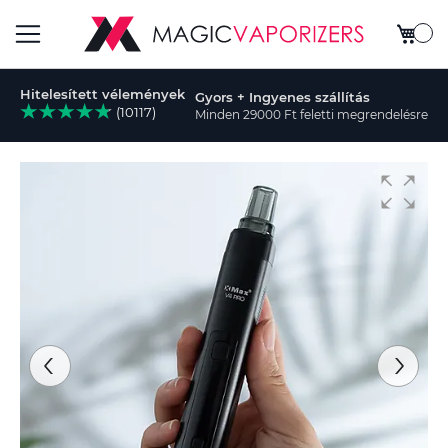
Kosar
Toggle
Hitelesített vélemények
Gyors + Ingyenes szállítás
Nav
(10117)
Minden 29000 Ft feletti megrendelésre
sés
Ugrás
a
képgaléria
végére