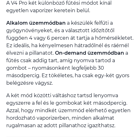
A V4 Pro két különböző fűtési módot kínál
egyetlen vaporizer keretein belül.
Alkalom üzemmódban
a készülék felfűti a
gyógynövényeket, és a választott időzítőtől
függően 4 vagy 6 percen át tartja a hőmérsékletet.
Ez ideális, ha kényelmesen hátradőlnél és ráérnél
élvezni a pillanatot.
On-demand üzemmódban
a
fűtés csak addig tart, amíg nyomva tartod a
gombot – nyomásonként legfeljebb 30
másodpercig. Ez tökéletes, ha csak egy-két gyors
belégzésre vágysz.
A két mód közötti váltáshoz tartsd lenyomva
egyszerre a fel és le gombokat két másodpercig.
Azzal, hogy mindkét üzemmód elérhető egyetlen
hordozható vaporizerben, minden alkalmat
rugalmasan az adott pillanathoz igazíthatsz.