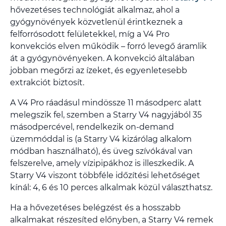
hővezetéses technológiát alkalmaz, ahol a
gyógynövények közvetlenül érintkeznek a
felforrósodott felületekkel, míg a V4 Pro
konvekciós elven működik – forró levegő áramlik
át a gyógynövényeken. A konvekció általában
jobban megőrzi az ízeket, és egyenletesebb
extrakciót biztosít.
A V4 Pro ráadásul mindössze 11 másodperc alatt
melegszik fel, szemben a Starry V4 nagyjából 35
másodpercével, rendelkezik on-demand
üzemmóddal is (a Starry V4 kizárólag alkalom
módban használható), és üveg szívókával van
felszerelve, amely vízipipákhoz is illeszkedik. A
Starry V4 viszont többféle időzítési lehetőséget
kínál: 4, 6 és 10 perces alkalmak közül választhatsz.
Ha a hővezetéses belégzést és a hosszabb
alkalmakat részesíted előnyben, a Starry V4 remek