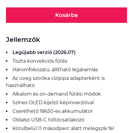
Kosárba
Jellemzők
Legújabb verzió (2026.07)
Tiszta konvekciós fűtés
Háromfokozatú, állítható légáramlás
Az üveg szívóka vízipipa adapterként is
használható
Alkalom és on-demand fűtési módok
Színes OLED kijelző képinverzióval
Cserélhető 18650-es akkumulátor
Oldalsó USB-C töltőcsatlakozó
Körülbelül 11 másodperc alatt melegszik fel