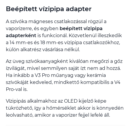
Beépített vízipipa adapter
A szívóka mágneses csatlakozással rögzül a
vaporizerre, és egyben
beépített vízipipa
adapterként
is funkcionál. Közvetlenül illeszkedik
a 14 mm-es és 18 mm-es vízipipa csatlakozókhoz,
külön alkatrész vásárlása nélkül.
Az üveg szívókaanyagként kiválóan megőrzi a gőz
ízvilágát, mivel semmilyen saját ízt nem ad hozzá.
Ha inkább a V3 Pro műanyag vagy kerámia
szívókáját kedveled, mindkettő kompatibilis a V4
Pro-val is.
Vízipipás alkalmakhoz az OLED kijelző képe
tükrözhető, így a hőmérséklet akkor is könnyedén
leolvasható, amikor a vaporizer fejjel lefelé áll.