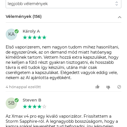
Rendezés
Szűrés
Vélemények (156)
Károly A
KA
Első vaporizerem, nem nagyon tudom mihez hasonlítani,
de egyszerűnek, az on demand mód miatt hatóanyag
kímélőnek tartom. Vettem hozzá extra kapszulákat, hogy
ne kelljen a fűtő részt gyakran tisztogatni, és hosszabb
távra is elő tudok így készülni, utána már csak
cserélgetem a kapszulákat. Elégedett vagyok eddig vele,
nekem az AI ajánlotta egyébként.
4 hónappal ezelőtt
Steven B
SB
Az Xmax v4 pro egy kiváló vaporizátor. Frissítettem a
Storm Sapphire-ról. A legnagyobb bosszúságom, hogy a
kamra sokkal kevesebbet tud befogadni, így kénytelen