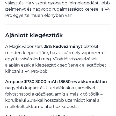
választás. Ha viszont gyorsabb felmelegedést, jobb
ízélményt és nagyobb rugalmasságot keresel, a V4
Pro egyértelműen előnyben van.
Ajánlott kiegészítők
A MagicVaporizers
25% kedvezményt
biztosít
minden kiegészítőre, ha azt bármely vaporizerrel
együtt vásárolod meg. Vásárlói visszajelzések
alapján ezek a kiegészítők segítenek a legtöbbet
kihozni a V4 Pro-ból:
Ampace JP30 3000 mAh 18650-es akkumulátor:
nagyobb kapacitású tartalék akku, amellyel
folytathatod a gőzölést, amíg a másik töltődik –
körülbelül 20%-kal hosszabb üzemidőt kínál a
mellékelt akkumulátorhoz képest.