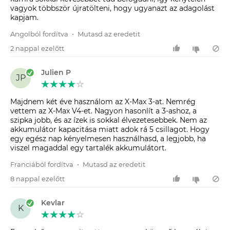
vagyok többször újratölteni, hogy ugyanazt az adagolást
kapjam.
Angolból fordítva
•
Mutasd az eredetit
2 nappal ezelőtt
Julien P
JP
Majdnem két éve használom az X-Max 3-at. Nemrég
vettem az X-Max V4-et. Nagyon hasonlít a 3-ashoz, a
szipka jobb, és az ízek is sokkal élvezetesebbek. Nem az
akkumulátor kapacitása miatt adok rá 5 csillagot. Hogy
egy egész nap kényelmesen használhasd, a legjobb, ha
viszel magaddal egy tartalék akkumulátort.
Franciából fordítva
•
Mutasd az eredetit
8 nappal ezelőtt
Kevlar
K