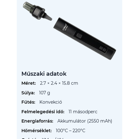
Műszaki adatok
További
2.7 × 2.4 × 15.8 cm
információ
107 g
Konvekció
11 másodperc
Akkumulátor (2550 mAh)
100°C – 220°C