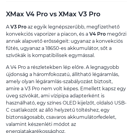
XMax V4 Pro vs XMax V3 Pro
A
V3 Pro
az egyik legnépszerűbb, megfizethető
konvekciós vaporizer a piacon, és a
V4 Pro
megőrzi
annak alapvető erősségeit: ugyanaz a konvekciós
fűtés, ugyanaz a 18650-es akkumulátor, sőt a
szívókák is kompatibilisek egymással.
A V4 Pro a részletekben lép előre. A legnagyobb
újdonság a háromfokozatú, állítható légáramlás,
amely olyan légáramlás-szabályozást biztosít,
amire a V3 Pro nem volt képes. Emellett kapsz egy
üveg szívókát, ami vízipipa adapterként is
használható, egy színes OLED kijelzőt, oldalsó USB-
C csatlakozót az álló helyzetű töltéshez, egy
biztonságosabb, csavaros akkumulátorfedelet,
valamint készenléti módot az
energiatakarékossághoz.