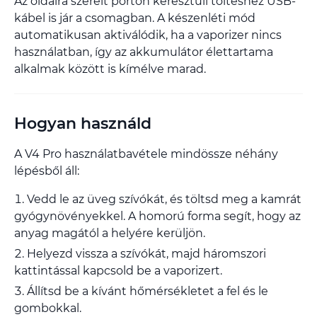
Az oldalra szerelt porton keresztüli töltéshez USB-
kábel is jár a csomagban. A készenléti mód
automatikusan aktiválódik, ha a vaporizer nincs
használatban, így az akkumulátor élettartama
alkalmak között is kímélve marad.
Hogyan használd
A V4 Pro használatbavétele mindössze néhány
lépésből áll:
Vedd le az üveg szívókát, és töltsd meg a kamrát
gyógynövényekkel. A homorú forma segít, hogy az
anyag magától a helyére kerüljön.
Helyezd vissza a szívókát, majd háromszori
kattintással kapcsold be a vaporizert.
Állítsd be a kívánt hőmérsékletet a fel és le
gombokkal.