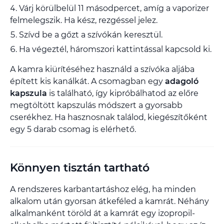
Várj körülbelül 11 másodpercet, amíg a vaporizer
felmelegszik. Ha kész, rezgéssel jelez.
Szívd be a gőzt a szívókán keresztül.
Ha végeztél, háromszori kattintással kapcsold ki.
A kamra kiürítéséhez használd a szívóka aljába
épített kis kanálkát. A csomagban egy
adagoló
kapszula
is található, így kipróbálhatod az előre
megtöltött kapszulás módszert a gyorsabb
cserékhez. Ha hasznosnak találod, kiegészítőként
egy 5 darab csomag is elérhető.
Könnyen tisztán tartható
A rendszeres karbantartáshoz elég, ha minden
alkalom után gyorsan átkeféled a kamrát. Néhány
alkalmanként töröld át a kamrát egy izopropil-