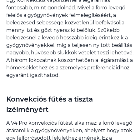
Egy konvekciós vaporizernél a légáramlás
fontosabb, mint gondolnád. Mivel a forró levegő
felelős a gyógynövények felmelegítéséért, a
belégzésed sebessége közvetlenül befolyásolja,
mennyi ízt és gőzt nyersz ki belőlük. Szűkebb
belégzésnél a levegő hosszabb ideig érintkezik a
gyógynövényekkel, míg a teljesen nyitott beállítás
nagyobb, hűvösebb slukkok vételét teszi lehetővé.
A három fokozatnak köszönhetően a légáramlást a
hőmérséklethez és a személyes preferenciáidhoz
egyaránt igazíthatod.
Konvekciós fűtés a tiszta
ízélményért
A V4 Pro konvekciós fűtést alkalmaz: a forró levegő
átáramlik a gyógynövényeken, ahelyett hogy azok
egy felforrósodott felülethez érnének. Ez a