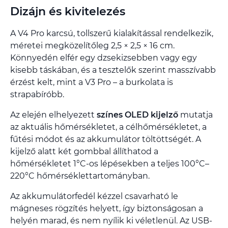
Dizájn és kivitelezés
A V4 Pro karcsú, tollszerű kialakítással rendelkezik,
méretei megközelítőleg 2,5 × 2,5 × 16 cm.
Könnyedén elfér egy dzsekizsebben vagy egy
kisebb táskában, és a tesztelők szerint masszívabb
érzést kelt, mint a V3 Pro – a burkolata is
strapabíróbb.
Az elején elhelyezett
színes OLED kijelző
mutatja
az aktuális hőmérsékletet, a célhőmérsékletet, a
fűtési módot és az akkumulátor töltöttségét. A
kijelző alatt két gombbal állíthatod a
hőmérsékletet 1°C-os lépésekben a teljes 100°C–
220°C hőmérséklettartományban.
Az akkumulátorfedél kézzel csavarható le
mágneses rögzítés helyett, így biztonságosan a
helyén marad, és nem nyílik ki véletlenül. Az USB-