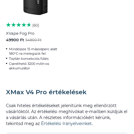
60
XVape Fog Pro
49900 Ft
54900 Ft
Mindössze 15 másodperc alatt
180°C-ra melegszik fel
Tisztán konvekciós fűtés
Cserélhető 3200 mAh-os
akkumulátor
XMax V4 Pro értékelések
Csak hiteles értékeléseket jelenítünk meg ellenőrzött
vásárlóktól. Az értékelési meghívókat e-mailben küldjük el
a vásárlás után. A részletes információkért kérünk,
tekintsd meg az
Értékelési Irányelveinket
.