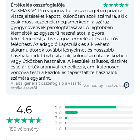
Értékelés összefoglalója
Az XMAX V4 Pro vaporizátor összességében pozitív
visszajelzéseket kapott, különösen azok számára, akik
csak most kezdenek megismerkedni a száraz
gyógynövények párologtatásával. A legtöbben
kiemelték az egyszerű használatot, a gyors
felmelegedést, a tiszta gőz termelését és a tartós
felépítést. Az adagoló kapszulák és a kivehető
akkumulátorok további kényelmet és hosszabb
használati időt biztosítanak, különösen utazás közben
vagy útközben használva. A készülék stílusos, diszkrét
és jó ár-érték aránnyal rendelkezik, ami különösen
vonzóvá teszi a kezdők és tapasztalt felhasználók
számára egyaránt.
AI által generált összefoglaló a vásárlói
Verified by Trustvoice
értékelésekről
4.6
5
☆
4
☆
3
☆
2
☆
1
☆
156 vélemény