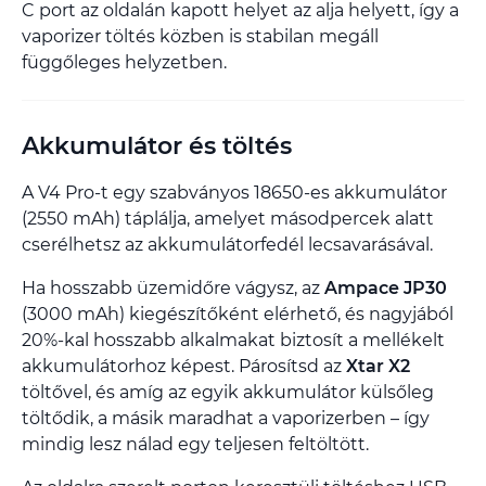
C port az oldalán kapott helyet az alja helyett, így a
vaporizer töltés közben is stabilan megáll
függőleges helyzetben.
Akkumulátor és töltés
A V4 Pro-t egy szabványos 18650-es akkumulátor
(2550 mAh) táplálja, amelyet másodpercek alatt
cserélhetsz az akkumulátorfedél lecsavarásával.
Ha hosszabb üzemidőre vágysz, az
Ampace JP30
(3000 mAh) kiegészítőként elérhető, és nagyjából
20%-kal hosszabb alkalmakat biztosít a mellékelt
akkumulátorhoz képest. Párosítsd az
Xtar X2
töltővel, és amíg az egyik akkumulátor külsőleg
töltődik, a másik maradhat a vaporizerben – így
mindig lesz nálad egy teljesen feltöltött.