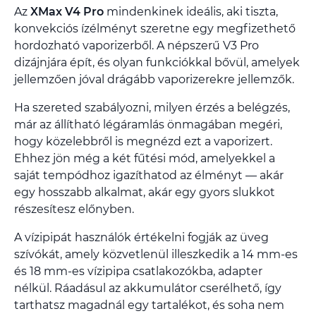
Az
XMax V4 Pro
mindenkinek ideális, aki tiszta,
konvekciós ízélményt szeretne egy megfizethető
hordozható vaporizerből. A népszerű V3 Pro
dizájnjára épít, és olyan funkciókkal bővül, amelyek
jellemzően jóval drágább vaporizerekre jellemzők.
Ha szereted szabályozni, milyen érzés a belégzés,
már az állítható légáramlás önmagában megéri,
hogy közelebbről is megnézd ezt a vaporizert.
Ehhez jön még a két fűtési mód, amelyekkel a
saját tempódhoz igazíthatod az élményt — akár
egy hosszabb alkalmat, akár egy gyors slukkot
részesítesz előnyben.
A vízipipát használók értékelni fogják az üveg
szívókát, amely közvetlenül illeszkedik a 14 mm-es
és 18 mm-es vízipipa csatlakozókba, adapter
nélkül. Ráadásul az akkumulátor cserélhető, így
tarthatsz magadnál egy tartalékot, és soha nem