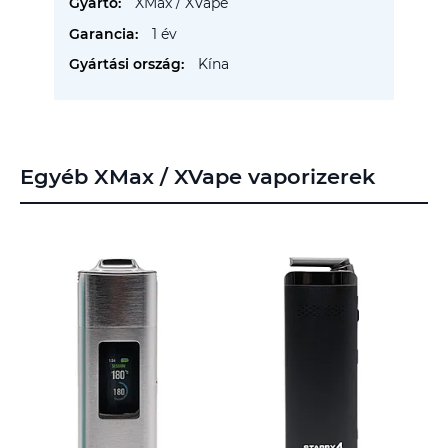
XMax / XVape
1 év
Kína
Egyéb XMax / XVape vaporizerek