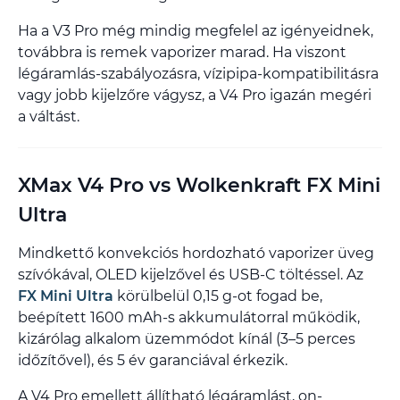
Ha a V3 Pro még mindig megfelel az igényeidnek,
továbbra is remek vaporizer marad. Ha viszont
légáramlás-szabályozásra, vízipipa-kompatibilitásra
vagy jobb kijelzőre vágysz, a V4 Pro igazán megéri
a váltást.
XMax V4 Pro vs Wolkenkraft FX Mini
Ultra
Mindkettő konvekciós hordozható vaporizer üveg
szívókával, OLED kijelzővel és USB-C töltéssel. Az
FX Mini Ultra
körülbelül 0,15 g-ot fogad be,
beépített 1600 mAh-s akkumulátorral működik,
kizárólag alkalom üzemmódot kínál (3–5 perces
időzítővel), és 5 év garanciával érkezik.
A V4 Pro emellett állítható légáramlást, on-