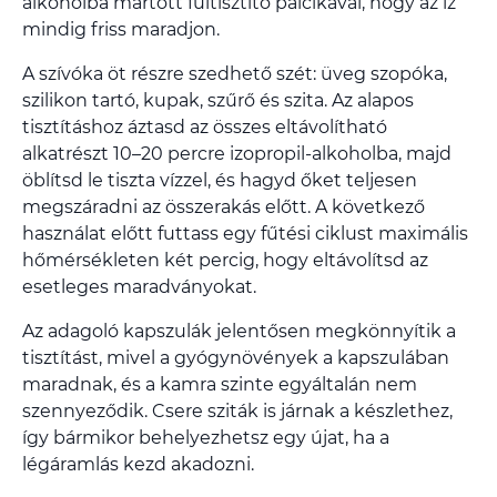
alkoholba mártott fültisztító pálcikával, hogy az íz
mindig friss maradjon.
A szívóka öt részre szedhető szét: üveg szopóka,
szilikon tartó, kupak, szűrő és szita. Az alapos
tisztításhoz áztasd az összes eltávolítható
alkatrészt 10–20 percre izopropil-alkoholba, majd
öblítsd le tiszta vízzel, és hagyd őket teljesen
megszáradni az összerakás előtt. A következő
használat előtt futtass egy fűtési ciklust maximális
hőmérsékleten két percig, hogy eltávolítsd az
esetleges maradványokat.
Az adagoló kapszulák jelentősen megkönnyítik a
tisztítást, mivel a gyógynövények a kapszulában
maradnak, és a kamra szinte egyáltalán nem
szennyeződik. Csere sziták is járnak a készlethez,
így bármikor behelyezhetsz egy újat, ha a
légáramlás kezd akadozni.