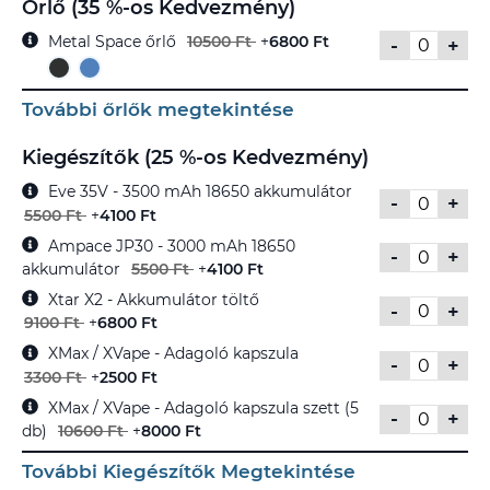
Őrlő (35 %-os Kedvezmény)
Metal Space őrlő
10500 Ft
+
6800 Ft
-
+
További őrlők megtekintése
Kiegészítők (25 %-os Kedvezmény)
Eve 35V - 3500 mAh 18650 akkumulátor
-
+
5500 Ft
+
4100 Ft
Ampace JP30 - 3000 mAh 18650
-
+
akkumulátor
5500 Ft
+
4100 Ft
Xtar X2 - Akkumulátor töltő
-
+
9100 Ft
+
6800 Ft
XMax / XVape - Adagoló kapszula
-
+
3300 Ft
+
2500 Ft
XMax / XVape - Adagoló kapszula szett (5
-
+
db)
10600 Ft
+
8000 Ft
További Kiegészítők Megtekintése