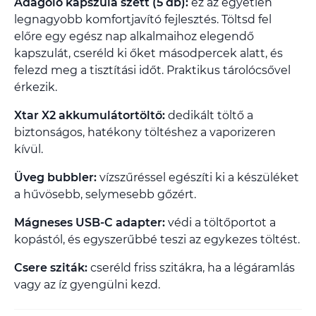
Adagoló kapszula szett (5 db):
ez az egyetlen
legnagyobb komfortjavító fejlesztés. Töltsd fel
előre egy egész nap alkalmaihoz elegendő
kapszulát, cseréld ki őket másodpercek alatt, és
felezd meg a tisztítási időt. Praktikus tárolócsővel
érkezik.
Xtar X2 akkumulátortöltő:
dedikált töltő a
biztonságos, hatékony töltéshez a vaporizeren
kívül.
Üveg bubbler:
vízszűréssel egészíti ki a készüléket
a hűvösebb, selymesebb gőzért.
Mágneses USB-C adapter:
védi a töltőportot a
kopástól, és egyszerűbbé teszi az egykezes töltést.
Csere sziták:
cseréld friss szitákra, ha a légáramlás
vagy az íz gyengülni kezd.