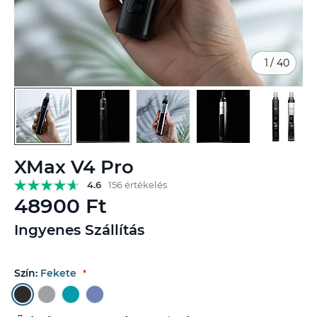
1
/
40
Ugrás
XMax V4 Pro
a
képgaléria
4.6
156 értékelés
elejére
48900 Ft
Ingyenes Szállítás
Szín:
Fekete