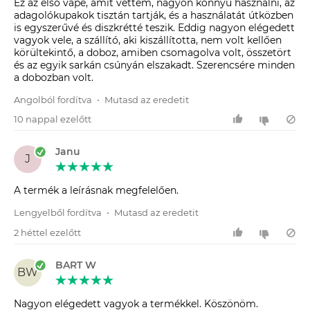
Ez az első vape, amit vettem, nagyon könnyű használni, az
adagolókupakok tisztán tartják, és a használatát útközben
is egyszerűvé és diszkrétté teszik. Eddig nagyon elégedett
vagyok vele, a szállító, aki kiszállította, nem volt kellően
körültekintő, a doboz, amiben csomagolva volt, összetört
és az egyik sarkán csúnyán elszakadt. Szerencsére minden
a dobozban volt.
Angolból fordítva
•
Mutasd az eredetit
10 nappal ezelőtt
Janu
J
A termék a leírásnak megfelelően.
Lengyelből fordítva
•
Mutasd az eredetit
2 héttel ezelőtt
BART W
BW
Nagyon elégedett vagyok a termékkel. Köszönöm.