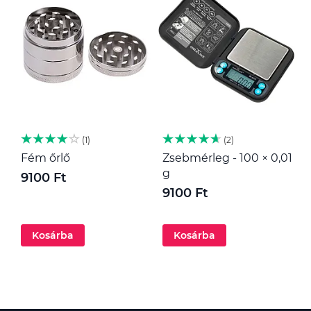
1
2
Fém őrlő
Zsebmérleg - 100 × 0,01
M
g
9100 Ft
1
9100 Ft
Kosárba
Kosárba