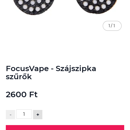
1
/
1
Ugrás
FocusVape - Szájszipka
a
képgaléria
szűrők
elejére
2600 Ft
-
+