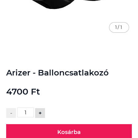
1
/
1
Ugrás
Arizer - Balloncsatlakozó
a
képgaléria
elejére
4700 Ft
-
+
Kosárba