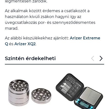
légmentesen záródik.
Az alkalmak között érdemes a csatlakozót a
használaton kívüli zsákon hagyni: így az
üvegcsatlakozás por- és szennyeződésmentes
marad.
Az alábbi készülékekhez ajánlott:
Arizer Extreme
Q
és
Arizer XQ2
.
Szintén érdekelheti