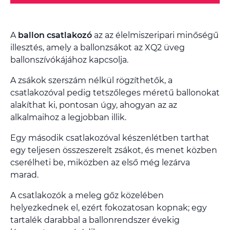
A
ballon csatlakozó
az az élelmiszeripari minőségű
illesztés, amely a ballonzsákot az XQ2 üveg
ballonszívókájához kapcsolja.
A zsákok szerszám nélkül rögzíthetők, a
csatlakozóval pedig tetszőleges méretű ballonokat
alakíthat ki, pontosan úgy, ahogyan az az
alkalmaihoz a legjobban illik.
Egy második csatlakozóval készenlétben tarthat
egy teljesen összeszerelt zsákot, és menet közben
cserélheti be, miközben az első még lezárva
marad.
A csatlakozók a meleg gőz közelében
helyezkednek el, ezért fokozatosan kopnak; egy
tartalék darabbal a ballonrendszer évekig