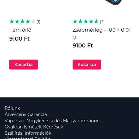
1
2
Fém őrlő
Zsebmérleg - 100 × 0,01
M
g
9100 Ft
1
9100 Ft
Kosárba
Kosárba
Rólunk
Árverseny Garancia
Vaporizer Nagykereskedés Magyarországon
Gyakran Ismételt Kérdések
Szállítási információk