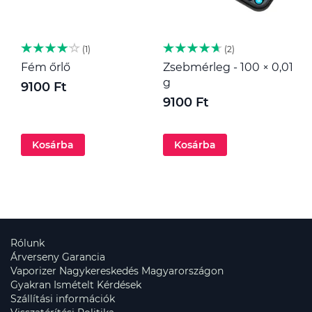
1
2
Fém őrlő
Zsebmérleg - 100 × 0,01
M
g
9100 Ft
1
9100 Ft
Kosárba
Kosárba
Rólunk
Árverseny Garancia
Vaporizer Nagykereskedés Magyarországon
Gyakran Ismételt Kérdések
Szállítási információk