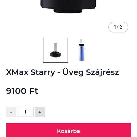
1
/
2
Ugrás
XMax Starry - Üveg Szájrész
a
képgaléria
elejére
9100 Ft
-
+
Kosárba