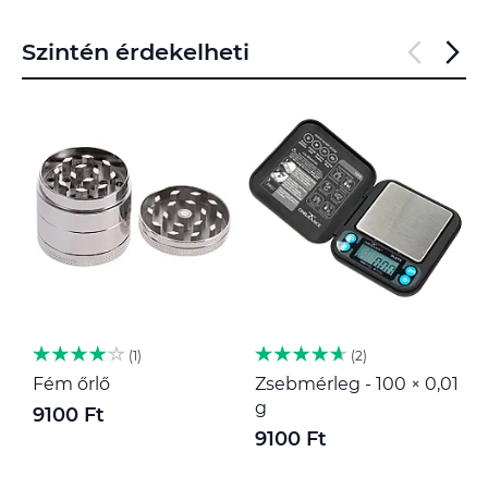
Szintén érdekelheti
1
2
Fém őrlő
Zsebmérleg - 100 × 0,01
M
g
9100 Ft
1
9100 Ft