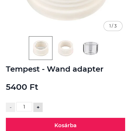
1
/
3
Ugrás
Tempest - Wand adapter
a
képgaléria
elejére
5400 Ft
-
+
Kosárba