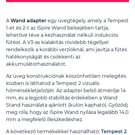
A
Wand adapter
egy üvegtégely, amely a Tempest
1-et és 2-t az iSpire Wand belsejében tartja,
lehetővé téve a kézhasználat nélküli indukciós
fűtést. A V3-as kialakítás rövidebb tégellyel
rendelkezik a korábbi verzióknál, ami javítja a fűtés
hatékonyságát és csökkenti az
akkumulátorhasználatot.
Az üveg konstrukciónak köszönhetően melegítés
közben is láthatod a Tempest 2 vizuális
hőmérsékletjelzőjét. Az adapter belső átmérője 14
mm, és a legjobb stabilitás érdekében a Wand
Stand használata ajánlott (külön kapható). Győződj
meg róla, hogy az iSpire Wand nyílása legalább 14,0
mm a megfelelő illeszkedéshez.
A következő termékekkel használható:
Tempest 2
.