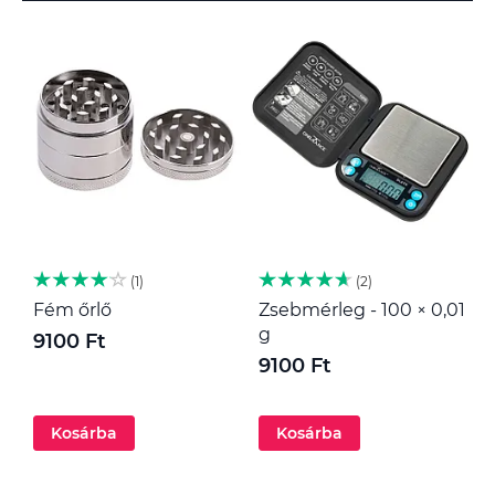
1
2
Fém őrlő
Zsebmérleg - 100 × 0,01
M
g
9100 Ft
1
9100 Ft
Kosárba
Kosárba