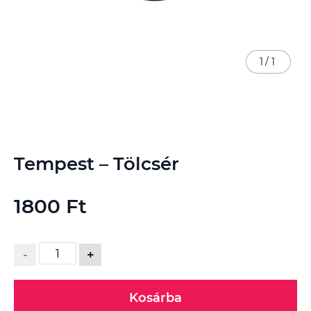
1
/
1
Ugrás
Tempest – Tölcsér
a
képgaléria
elejére
1800 Ft
-
+
Kosárba