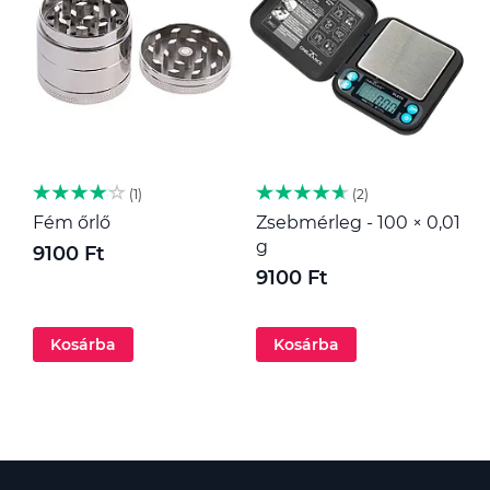
1
2
Fém őrlő
Zsebmérleg - 100 × 0,01
M
g
9100 Ft
1
9100 Ft
Kosárba
Kosárba