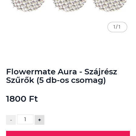
1
/
1
Ugrás
Flowermate Aura - Szájrész
a
képgaléria
Szűrők (5 db-os csomag)
elejére
1800 Ft
-
+