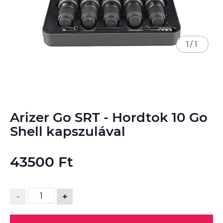
1
/
1
Ugrás
Arizer Go SRT - Hordtok 10 Go
a
képgaléria
Shell kapszulával
elejére
43500 Ft
-
+