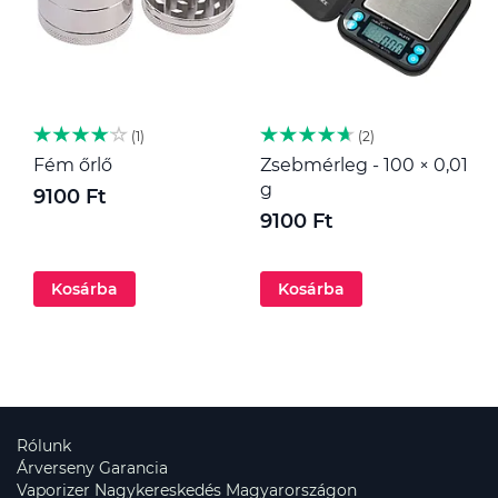
1
2
Fém őrlő
Zsebmérleg - 100 × 0,01
M
g
9100 Ft
1
9100 Ft
Kosárba
Kosárba
Rólunk
Árverseny Garancia
Vaporizer Nagykereskedés Magyarországon