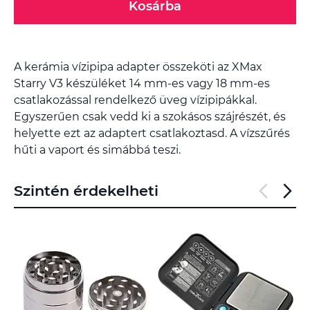
Kosárba
A kerámia vízipipa adapter összeköti az XMax
Starry V3 készüléket 14 mm-es vagy 18 mm-es
csatlakozással rendelkező üveg vízipipákkal.
Egyszerűen csak vedd ki a szokásos szájrészét, és
helyette ezt az adaptert csatlakoztasd. A vízszűrés
hűti a vaport és simábbá teszi.
Szintén érdekelheti