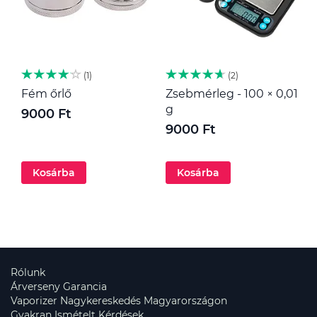
1
2
Fém őrlő
Zsebmérleg - 100 × 0,01
M
g
9000 Ft
1
9000 Ft
Kosárba
Kosárba
Rólunk
Árverseny Garancia
Vaporizer Nagykereskedés Magyarországon
Gyakran Ismételt Kérdések