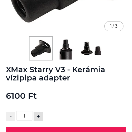
1
/
3
Ugrás
XMax Starry V3 - Kerámia
a
képgaléria
vízipipa adapter
elejére
6100 Ft
-
+