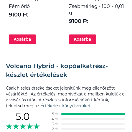
Fém őrlő
Zsebmérleg - 100 × 0,01
M
g
9100 Ft
1
9100 Ft
Kosárba
Kosárba
Volcano Hybrid - kopóalkatrész-
készlet értékelések
Csak hiteles értékeléseket jelenítünk meg ellenőrzött
vásárlóktól. Az értékelési meghívókat e-mailben küldjük el
a vásárlás után. A részletes információkért kérünk,
tekintsd meg az
Értékelési Irányelveinket
.
5.0
5
☆
4
☆
3
☆
2
☆