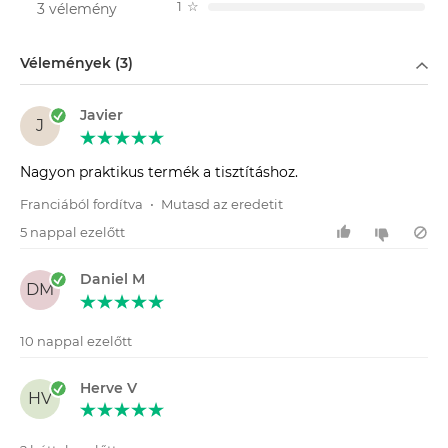
1
☆
3 vélemény
Szűrés
Vélemények (3)
Javier
J
Nagyon praktikus termék a tisztításhoz.
Franciából fordítva
•
Mutasd az eredetit
5 nappal ezelőtt
Daniel M
DM
10 nappal ezelőtt
Herve V
HV