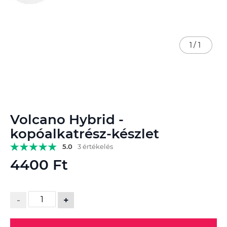
1
/
1
Ugrás
Volcano Hybrid -
a
képgaléria
kopóalkatrész-készlet
elejére
5.0
3 értékelés
4400 Ft
-
+