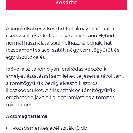
Kosárba
A
kopóalkatrész-készlet
tartalmazza azokat a
cserealkatrészeket, amelyek a Volcano Hybrid
normál használata során elhasználódnak: hat
rozsdamentes acél szitát, négy tömítőgyűrűt és
egy tisztítókefét.
Idővel a szitákon olyan lerakódás képződik,
amelyet áztatással sem lehet teljesen eltávolítani,
a tömítőgyűrűk pedig elveszítik szoros
illeszkedésüket. A friss sziták és tömítőgyűrűk
érezhetően javítják a légáramlást és a tömítés
minőségét.
A csomag tartalma:
Rozsdamentes acél sziták (6 db)