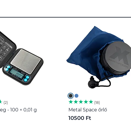
2
18
g - 100 × 0,01 g
Metal Space őrlő
10500 Ft