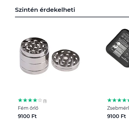
a
Szintén érdekelheti
képgaléria
elejére
1
Fém őrlő
Zsebmérle
9100 Ft
9100 Ft