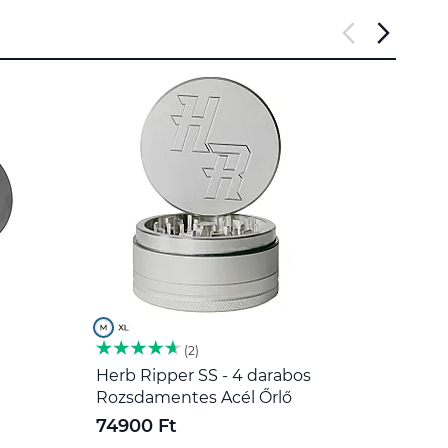
2
Herb Ripper SS - 4 darabos
Rozs
Rozsdamentes Acél Őrlő
1800
74900 Ft