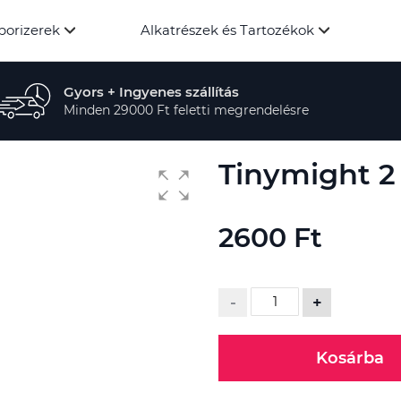
porizerek
Alkatrészek és Tartozékok
Gyors + Ingyenes szállítás
Minden 29000 Ft feletti megrendelésre
Tinymight 2
2600 Ft
-
+
Kosárba