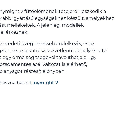
inymight 2 fűtőelemének tetejére illeszkedik a
orábbi gyártású egységekhez készült, amelyekhez
st mellékeltek. A jelenlegi modellek
el érkeznek.
z eredeti üveg béléssel rendelkezik, és az
ott, ez az alkatrész közvetlenül behelyezhető
 egy érme segítségével távolíthatja el, így
ozsdamentes acél változat is elérhető,
 anyagot részesít előnyben.
használható:
Tinymight 2
.