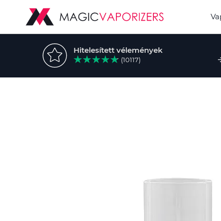
Va
Hitelesített vélemények
(10117)
Ugrás
a
képgaléria
végére