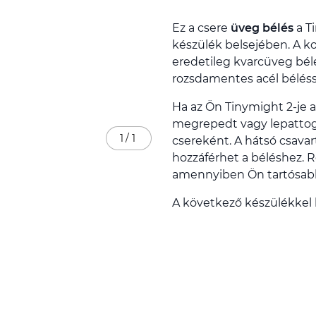
Ez a csere
üveg bélés
a T
készülék belsejében. A k
eredetileg kvarcüveg bélé
rozsdamentes acél béléss
Ha az Ön Tinymight 2-je a
megrepedt vagy lepattogz
1
/
1
csereként. A hátsó csavart
hozzáférhet a béléshez. R
amennyiben Ön tartósabb
A következő készülékkel 