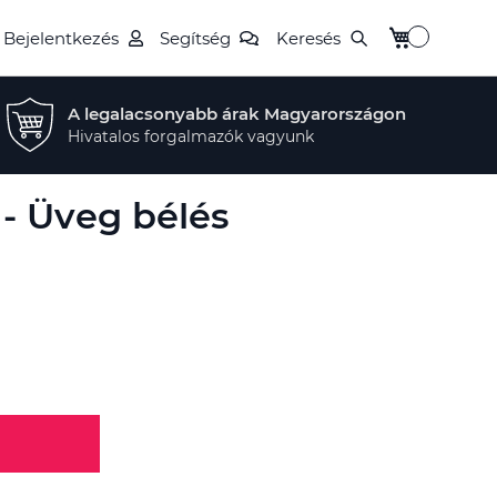
Kosaram
Bejelentkezés
Segítség
Keresés
A legalacsonyabb árak Magyarországon
Hivatalos forgalmazók vagyunk
 - Üveg bélés