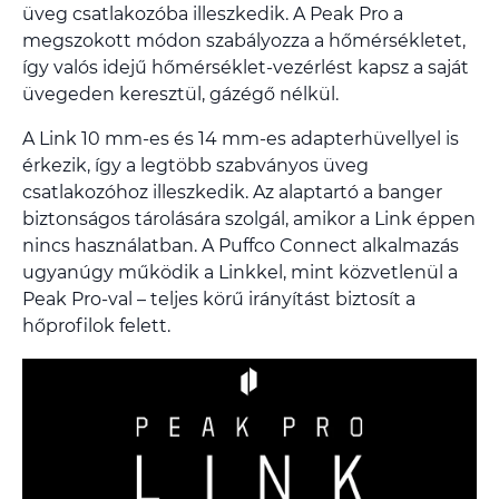
üveg csatlakozóba illeszkedik. A Peak Pro a
megszokott módon szabályozza a hőmérsékletet,
így valós idejű hőmérséklet-vezérlést kapsz a saját
üvegeden keresztül, gázégő nélkül.
A Link 10 mm-es és 14 mm-es adapterhüvellyel is
érkezik, így a legtöbb szabványos üveg
csatlakozóhoz illeszkedik. Az alaptartó a banger
biztonságos tárolására szolgál, amikor a Link éppen
nincs használatban. A Puffco Connect alkalmazás
ugyanúgy működik a Linkkel, mint közvetlenül a
Peak Pro-val – teljes körű irányítást biztosít a
hőprofilok felett.