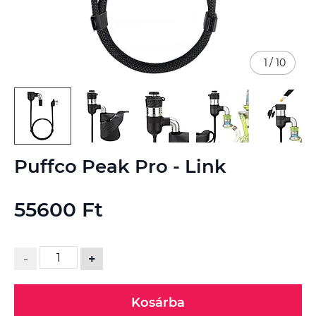
1
/
10
Ugrás
Puffco Peak Pro - Link
a
képgaléria
elejére
55600 Ft
-
+
Kosárba