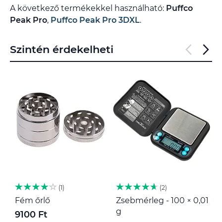
A következő termékekkel használható:
Puffco
Peak Pro
,
Puffco Peak Pro 3DXL
.
Szintén érdekelheti
1
2
Fém őrlő
Zsebmérleg - 100 × 0,01
M
g
9100 Ft
1