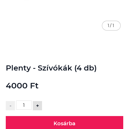
1
/
1
Ugrás
Plenty - Szívókák (4 db)
a
képgaléria
elejére
4000 Ft
-
+
Kosárba