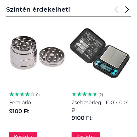
Szintén érdekelheti
1
2
Fém őrlő
Zsebmérleg - 100 × 0,01
M
g
9100 Ft
1
9100 Ft
Kosárba
Kosárba