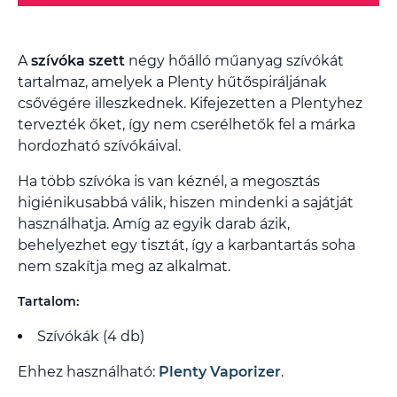
A
szívóka szett
négy hőálló műanyag szívókát
tartalmaz, amelyek a Plenty hűtőspiráljának
csővégére illeszkednek. Kifejezetten a Plentyhez
tervezték őket, így nem cserélhetők fel a márka
hordozható szívókáival.
Ha több szívóka is van kéznél, a megosztás
higiénikusabbá válik, hiszen mindenki a sajátját
használhatja. Amíg az egyik darab ázik,
behelyezhet egy tisztát, így a karbantartás soha
nem szakítja meg az alkalmat.
Tartalom:
Szívókák (4 db)
Ehhez használható:
Plenty Vaporizer
.