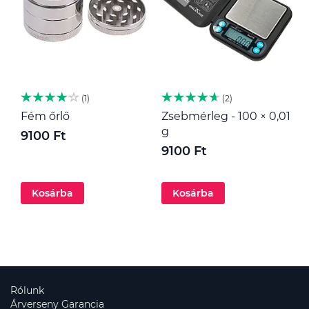
1
2
Fém őrlő
Zsebmérleg - 100 × 0,01
M
g
9100 Ft
1
9100 Ft
Kosárba
Kosárba
Rólunk
Árverseny Garancia