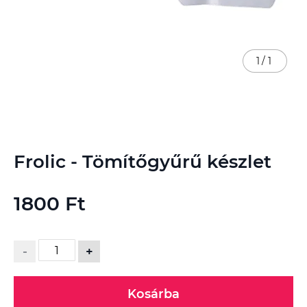
1
/
1
Ugrás
Frolic - Tömítőgyűrű készlet
a
képgaléria
elejére
1800 Ft
-
+
Kosárba