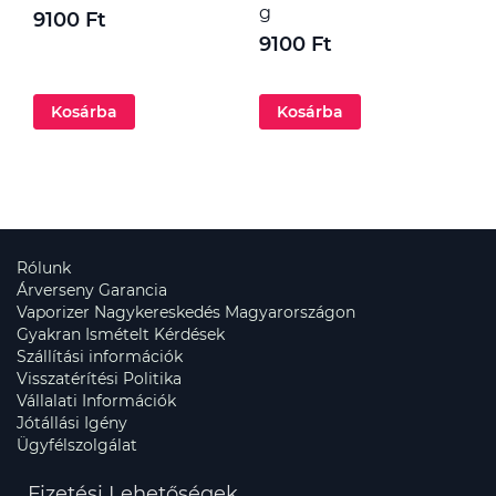
g
9100 Ft
1
9100 Ft
Kosárba
Kosárba
Rólunk
Árverseny Garancia
Vaporizer Nagykereskedés Magyarországon
Gyakran Ismételt Kérdések
Szállítási információk
Visszatérítési Politika
Vállalati Információk
Jótállási Igény
Ügyfélszolgálat
Fizetési Lehetőségek