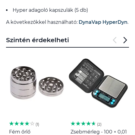
Hyper adagoló kapszulák (5 db)
A következőkkel használható:
DynaVap HyperDyn
.
Szintén érdekelheti
1
2
Fém őrlő
Zsebmérleg - 100 × 0,01
M