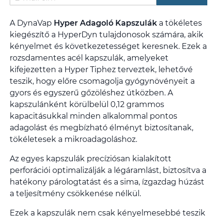
A DynaVap
Hyper Adagoló Kapszulák
a tökéletes
kiegészítő a HyperDyn tulajdonosok számára, akik
kényelmet és következetességet keresnek. Ezek a
rozsdamentes acél kapszulák, amelyeket
kifejezetten a Hyper Tiphez terveztek, lehetővé
teszik, hogy előre csomagolja gyógynövényeit a
gyors és egyszerű gőzöléshez útközben. A
kapszulánként körülbelül 0,12 grammos
kapacitásukkal minden alkalommal pontos
adagolást és megbízható élményt biztosítanak,
tökéletesek a mikroadagoláshoz.
Az egyes kapszulák precíziósan kialakított
perforációi optimalizálják a légáramlást, biztosítva a
hatékony párologtatást és a sima, ízgazdag húzást
a teljesítmény csökkenése nélkül.
Ezek a kapszulák nem csak kényelmesebbé teszik