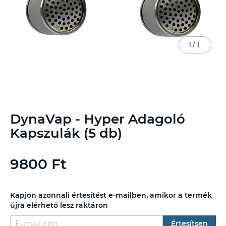
1
/
1
Ugrás
DynaVap - Hyper Adagoló
a
képgaléria
Kapszulák (5 db)
elejére
9800 Ft
Kapjon azonnali értesítést e-mailben, amikor a termék
újra elérhető lesz raktáron
Értesítsen