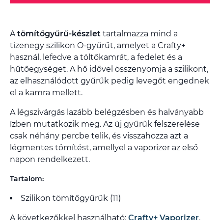
A
tömítőgyűrű-készlet
tartalmazza mind a
tizenegy szilikon O-gyűrűt, amelyet a Crafty+
használ, lefedve a töltőkamrát, a fedelet és a
hűtőegységet. A hő idővel összenyomja a szilikont,
az elhasználódott gyűrűk pedig levegőt engednek
el a kamra mellett.
A légszivárgás lazább belégzésben és halványabb
ízben mutatkozik meg. Az új gyűrűk felszerelése
csak néhány percbe telik, és visszahozza azt a
légmentes tömítést, amellyel a vaporizer az első
napon rendelkezett.
Tartalom:
Szilikon tömítőgyűrűk (11)
A következőkkel használható:
Crafty+ Vaporizer
.