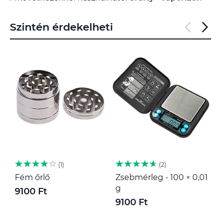
Szintén érdekelheti
1
2
Fém őrlő
Zsebmérleg - 100 × 0,01
M
g
9100 Ft
1
9100 Ft