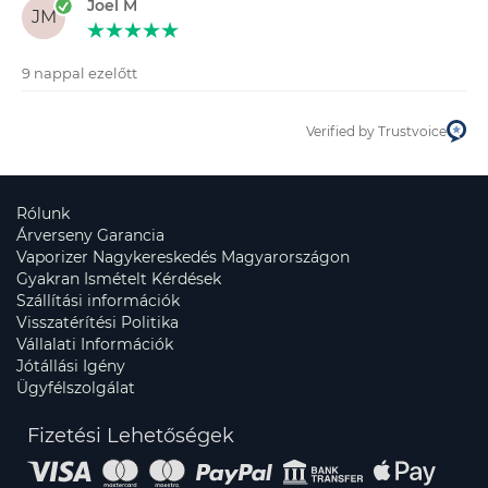
Joel M
JM
9 nappal ezelőtt
Verified by Trustvoice
Rólunk
Árverseny Garancia
Vaporizer Nagykereskedés Magyarországon
Gyakran Ismételt Kérdések
Szállítási információk
Visszatérítési Politika
Vállalati Információk
Jótállási Igény
Ügyfélszolgálat
Fizetési Lehetőségek