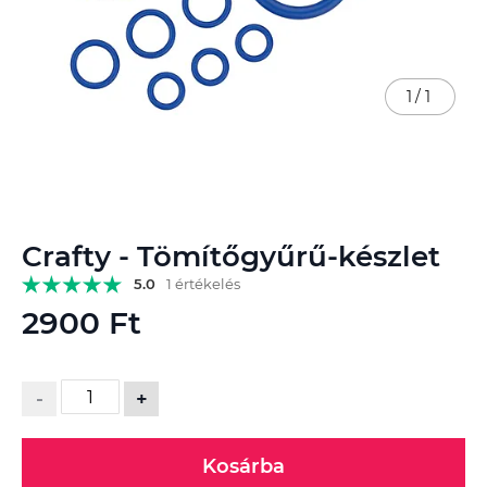
1
/
1
Ugrás
Crafty - Tömítőgyűrű-készlet
a
képgaléria
5.0
1 értékelés
elejére
2900 Ft
-
+
Kosárba