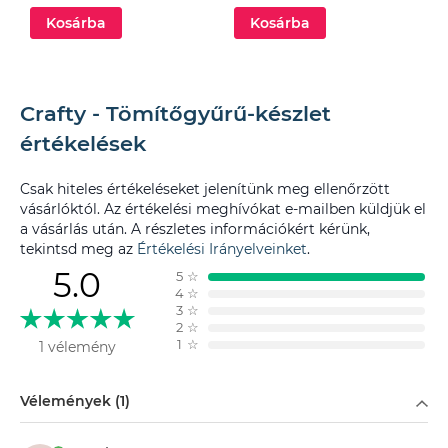
Kosárba
Kosárba
Crafty - Tömítőgyűrű-készlet
értékelések
Csak hiteles értékeléseket jelenítünk meg ellenőrzött
vásárlóktól. Az értékelési meghívókat e-mailben küldjük el
a vásárlás után. A részletes információkért kérünk,
tekintsd meg az
Értékelési Irányelveinket
.
5.0
5
☆
4
☆
3
☆
2
☆
1
☆
1 vélemény
Szűrés
Vélemények (1)