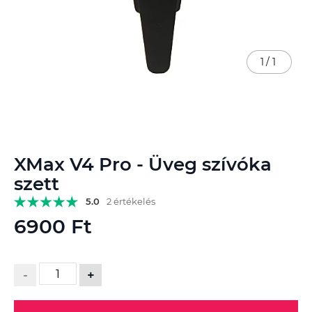
1
/
1
Ugrás
XMax V4 Pro - Üveg szívóka
a
képgaléria
szett
elejére
5.0
2 értékelés
6900 Ft
-
+