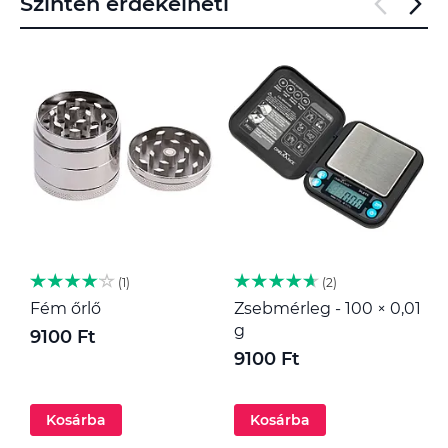
Szintén érdekelheti
1
2
Fém őrlő
Zsebmérleg - 100 × 0,01
M
g
9100 Ft
1
9100 Ft
Kosárba
Kosárba