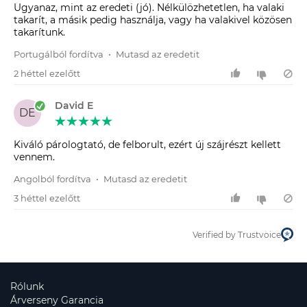
Ugyanaz, mint az eredeti (jó). Nélkülözhetetlen, ha valaki
takarít, a másik pedig használja, vagy ha valakivel közösen
takarítunk.
Portugálból fordítva
•
Mutasd az eredetit
2 héttel ezelőtt
David E
DE
Kiváló párologtató, de felborult, ezért új szájrészt kellett
vennem.
Angolból fordítva
•
Mutasd az eredetit
3 héttel ezelőtt
Verified by Trustvoice
Rólunk
Árverseny Garancia