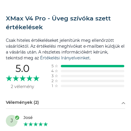
XMax V4 Pro - Üveg szívóka szett
értékelések
Csak hiteles értékeléseket jelenítünk meg ellenőrzött
vásárlóktól. Az értékelési meghívókat e-mailben küldjük el
a vásárlás után. A részletes információkért kérünk,
tekintsd meg az
Értékelési Irányelveinket
.
5.0
5
☆
4
☆
3
☆
2
☆
1
☆
2 vélemény
Szűrés
Vélemények (2)
José
J