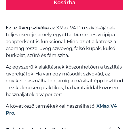
Kosárba
Ez az
üveg szívóka
az XMax V4 Pro szívókájának
teljes cseréje, amely egyúttal 14 mm-es vízipipa
adapterként is funkcionál. Mind az öt alkatrész a
csomag része: üveg szívóvég, felső kupak, külső
burkolat, szűrő és fém szita.
Az egyszerű kialakításnak köszönhetően a tisztítás
gyerekjáték. Ha van egy második szívókád, az
egyiket használhatod, amíg a másikat épp tisztítod
– ez különösen praktikus, ha barátaiddal közösen
használjátok a vaporizert.
A következő termékekkel használható:
XMax V4
Pro
.